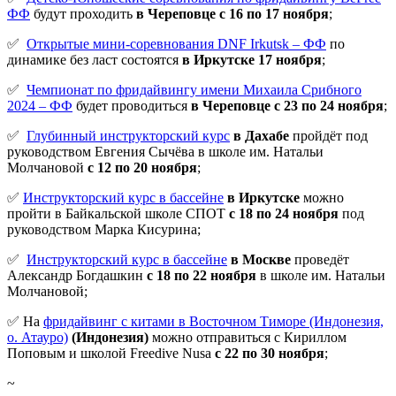
ФФ
будут проходить
в Череповце с 16 по 17 ноября
;
✅
Открытые мини-соревнования DNF Irkutsk – ФФ
по
динамике без ласт состоятся
в Иркутске 17 ноября
;
✅
Чемпионат по фридайвингу имени Михаила Срибного
2024 – ФФ
будет проводиться
в Череповце с 23 по 24 ноября
;
✅
Глубинный инструкторский курс
в Дахабе
пройдёт под
руководством Евгения Сычёва в школе им. Натальи
Молчановой
с 12 по 20 ноября
;
✅
Инструкторский курс в бассейне
в Иркутске
можно
пройти в Байкальской школе СПОТ
с 18 по 24 ноября
под
руководством Марка Кисурина;
✅
Инструкторский курс в бассейне
в Москве
проведёт
Александр Богдашкин
с 18 по 22 ноября
в школе им. Натальи
Молчановой;
✅ На
фридайвинг с китами в Восточном Тиморе (Индонезия,
о. Атауро)
(Индонезия)
можно отправиться с Кириллом
Поповым и школой Freedive Nusa
с 22 по 30 ноября
;
~