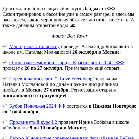
Долгожданный пятнадцатый выпуск Дайджеста ФФ.
Сезон тренировок в бассейне уже в самом разгаре, и здесь мы
расскажем, какие мероприятия обязательно стоит посетить. А
также добавим открытой воды 🌊
Фото: Ben Yavar
✅
Мастер-класс по брассу
проведёт Александр Богдашкин в
школе им. Натальи Молчановой
26 октября в Москве
;
✅
Открытый чемпионат города Красноярска 2024 – ФФ
пройдёт
с 26 по 27 октября
. Приём заявок ещё открыт;
✅
Соревнования серии “I Love Freediving
” школы им.
Натальи Молчановой по динамическим дисциплинам
пройдут
в Москве 27 октября
. Регистрация открыта,
приглашаются страхующие!
✅
Кубок Поволжья 2024 ФФ
состоится
в Нижнем Новгороде
со 2 по 4 ноября
;
✅
Продвинутый курс L2
проведёт Ирина Бобкова в школе
«Глубина»
с 9 по 10 ноября в Москве
;
✅
Детско-Юношеские соревнования по фридайвингу BeFree