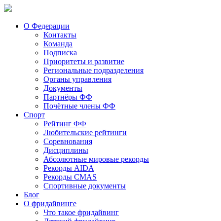
О Федерации
Контакты
Команда
Подписка
Приоритеты и развитие
Региональные подразделения
Органы управления
Документы
Партнёры ФФ
Почётные члены ФФ
Спорт
Рейтинг ФФ
Любительские рейтинги
Соревнования
Дисциплины
Абсолютные мировые рекорды
Рекорды AIDA
Рекорды CMAS
Спортивные документы
Блог
О фридайвинге
Что такое фридайвинг