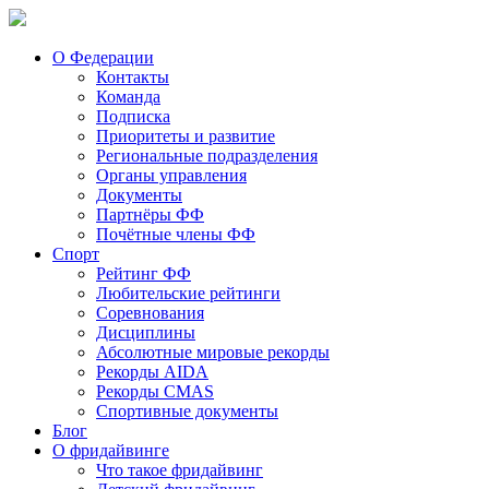
О Федерации
Контакты
Команда
Подписка
Приоритеты и развитие
Региональные подразделения
Органы управления
Документы
Партнёры ФФ
Почётные члены ФФ
Спорт
Рейтинг ФФ
Любительские рейтинги
Соревнования
Дисциплины
Абсолютные мировые рекорды
Рекорды AIDA
Рекорды CMAS
Спортивные документы
Блог
О фридайвинге
Что такое фридайвинг