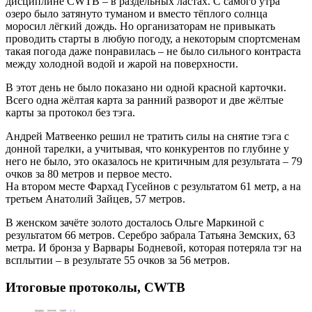
дисциплине CWTB – в раздельных ластах. С самого утра
озеро было затянуто туманом и вместо тёплого солнца
моросил лёгкий дождь. Но организаторам не привыкать
проводить старты в любую погоду, а некоторым спортсменам
такая погода даже понравилась – не было сильного контраста
между холодной водой и жарой на поверхности.
В этот день не было показано ни одной красной карточки.
Всего одна жёлтая карта за ранний разворот и две жёлтые
карты за протокол без тэга.
Андрей Матвеенко решил не тратить силы на снятие тэга с
донной тарелки, а учитывая, что конкурентов по глубине у
него не было, это оказалось не критичным для результата – 79
очков за 80 метров и первое место.
На втором месте Фархад Гусейнов с результатом 61 метр, а на
третьем Анатолий Зайцев, 57 метров.
В женском зачёте золото досталось Ольге Маркиной с
результатом 66 метров. Серебро забрала Татьяна Земских, 63
метра. И бронза у Варвары Бодневой, которая потеряла тэг на
всплытии – в результате 55 очков за 56 метров.
Итоговые протоколы, CWTB