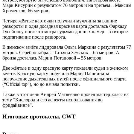
Марк Кисурин с результатом 70 метров и на третьем – Максим
Хроменков, 66 метров.
Четыре жёлтые карточки получили мужчины за ранние
развороты и одна досадная красная карта досталась Фархаду
Гусейнову после отсмотра судьями донных камер – за второе
подтягивание после разворота.
В женском зачёте лидировала Ольга Маркина с результатом 77
метров. Серебро забрала Татьяна Земских – 65 метров. А
бронза досталась Марии Потаповой – 55 метров.
Две жёлтые и одну красную карту показали судьи в женском
зачёте. Красную карту получила Мария Пашнина за
погружение дыхательных путей после официального старта
(“Official top”), но до начала попытки.
Также в этот день Андрей Матвеенко провёл мастер-класс на
тему “Кислород и его аспекты использования во
фридайвинге”.
Итоговые протоколы, CWT