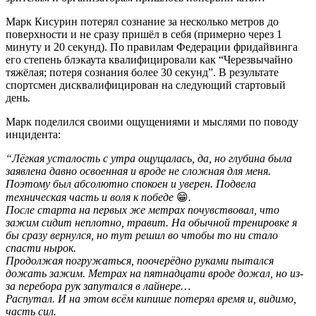
Марк Кисурин потерял сознание за несколько метров до
поверхности и не сразу пришёл в себя (примерно через 1
минуту и 20 секунд). По правилам Федерации фридайвинга
его степень блэкаута квалифицировали как “Черезвычайно
тяжёлая; потеря сознания более 30 секунд”. В результате
спортсмен дисквалифицирован на следующий стартовый
день.
Марк поделился своими ощущениями и мыслями по поводу
инцидента:
“Лёгкая усталость с утра ощущалась, да, но глубина была
заявлена давно освоенная и вроде не сложная для меня.
Поэтому был абсолютно спокоен и уверен. Подвела
техническая часть и воля к победе
😁
.
После старта на первых же метрах почувствовал, что
зажим сидит неплотно, травит. На обычной тренировке я
бы сразу вернулся, но тут решил во чтобы то ни стало
спасти нырок.
Продолжая погружаться, поочерёдно руками пытался
дожать зажим. Метрах на пятнадцати вроде дожал, но из-
за перебора рук запутался в лайнере…
Распутал. И на этом всём кипише потерял время и, видимо,
часть сил.