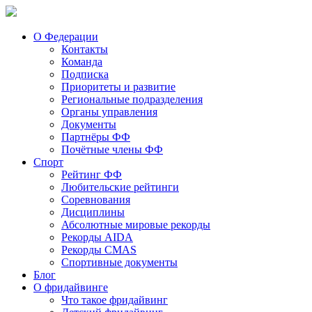
О Федерации
Контакты
Команда
Подписка
Приоритеты и развитие
Региональные подразделения
Органы управления
Документы
Партнёры ФФ
Почётные члены ФФ
Спорт
Рейтинг ФФ
Любительские рейтинги
Соревнования
Дисциплины
Абсолютные мировые рекорды
Рекорды AIDA
Рекорды CMAS
Спортивные документы
Блог
О фридайвинге
Что такое фридайвинг