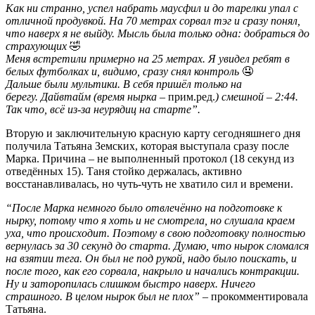
Как ни странно, успел набрать маусфил и до тарелки упал с
отличной продувкой. На 70 метрах сорвал тэг и сразу понял,
что наверх я не выйду. Мысль была только одна: добраться до
страхующих
🤣
Меня встретили примерно на 25 метрах. Я увидел ребят в
белых футболках и, видимо, сразу снял контроль
🤤
Дальше были мультики. В себя пришёл только на
берегу. Дайвтайм (время нырка –
прим.ред.
) смешной – 2:44.
Так что, всё из-за неурядиц на старте”.
Вторую и заключительную красную карту сегодняшнего дня
получила Татьяна Земских, которая выступала сразу после
Марка. Причина – не выполненный протокол (18 секунд из
отведённых 15). Таня стойко держалась, активно
восстанавливалась, но чуть-чуть не хватило сил и времени.
“После Марка немного было отвлечённо на подготовке к
нырку, потому что я хоть и не смотрела, но слушала краем
уха, что происходит. Поэтому в свою подготовку полностью
вернулась за 30 секунд до старта. Думаю, что нырок сломался
на взятии тега. Он был не под рукой, надо было поискать, и
после того, как его сорвала, накрыло и начались контракции.
Ну и заторопилась слишком быстро наверх. Ничего
страшного. В целом нырок был не плох”
– прокомментировала
Татьяна.