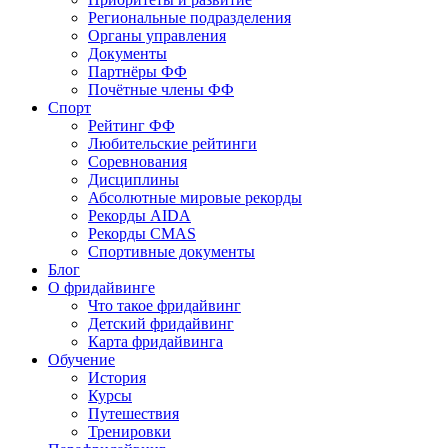
Региональные подразделения
Органы управления
Документы
Партнёры ФФ
Почётные члены ФФ
Спорт
Рейтинг ФФ
Любительские рейтинги
Соревнования
Дисциплины
Абсолютные мировые рекорды
Рекорды AIDA
Рекорды CMAS
Спортивные документы
Блог
О фридайвинге
Что такое фридайвинг
Детский фридайвинг
Карта фридайвинга
Обучение
История
Курсы
Путешествия
Тренировки