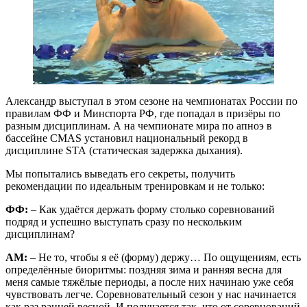
Александр выступал в этом сезоне на чемпионатах России по
правилам ФФ и Минспорта РФ, где попадал в призёры по
разным дисциплинам. А на чемпионате мира по апноэ в
бассейне CMAS установил национальный рекорд в
дисциплине STA (статическая задержка дыхания).
Мы попытались выведать его секреты, получить
рекомендации по идеальным тренировкам и не только:
ФФ:
– Как удаётся держать форму столько соревнований
подряд и успешно выступать сразу по нескольким
дисциплинам?
АМ:
– Не то, чтобы я её (форму) держу… По ощущениям, есть
определённые биоритмы: поздняя зима и ранняя весна для
меня самые тяжёлые периоды, а после них начинаю уже себя
чувствовать легче. Соревновательный сезон у нас начинается
как раз ранней весной. И получается так, что от соревнований