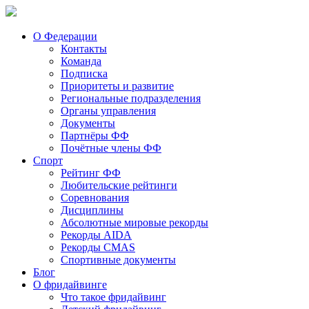
О Федерации
Контакты
Команда
Подписка
Приоритеты и развитие
Региональные подразделения
Органы управления
Документы
Партнёры ФФ
Почётные члены ФФ
Спорт
Рейтинг ФФ
Любительские рейтинги
Соревнования
Дисциплины
Абсолютные мировые рекорды
Рекорды AIDA
Рекорды CMAS
Спортивные документы
Блог
О фридайвинге
Что такое фридайвинг