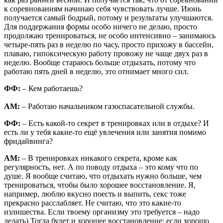
к соревнованиям начинаю себя чувствовать лучше. Июнь
получается самый бодрый, потому и результаты улучшаются.
Для поддержания формы особо ничего не делаю, просто
продолжаю тренироваться, не особо интенсивно – занимаюсь
четыре-пять раз в неделю по часу, просто прихожу в бассейн,
плаваю, гипоксическую работу провожу не чаще двух раз в
неделю. Вообще стараюсь больше отдыхать, потому что
работаю пять дней в неделю, это отнимает много сил.
ФФ:
– Кем работаешь?
АМ:
– Работаю начальником газоспасательной службы.
ФФ:
– Есть какой-то секрет в тренировках или в отдыхе? И
есть ли у тебя какие-то ещё увлечения или занятия помимо
фридайвинга?
АМ:
– В тренировках никакого секрета, кроме как
регулярность, нет. А по поводу отдыха – это кому что по
душе. Я вообще считаю, что отдыхать нужно больше, чем
тренироваться, чтобы было хорошее восстановление. Я,
например, люблю вкусно поесть и выпить, секс тоже
прекрасно расслабляет. Не считаю, что это какие-то
излишества. Если твоему организму это требуется – надо
делать) Тогда будет и хорошее восстановление: если хорошо