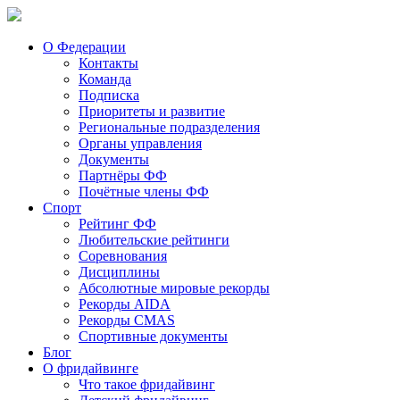
О Федерации
Контакты
Команда
Подписка
Приоритеты и развитие
Региональные подразделения
Органы управления
Документы
Партнёры ФФ
Почётные члены ФФ
Спорт
Рейтинг ФФ
Любительские рейтинги
Соревнования
Дисциплины
Абсолютные мировые рекорды
Рекорды AIDA
Рекорды CMAS
Спортивные документы
Блог
О фридайвинге
Что такое фридайвинг