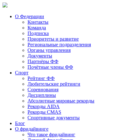
О Федерации
Контакты
Команда
Подписка
Приоритеты и развитие
Региональные подразделения
Органы управления
Документы
Партнёры ФФ
Почётные члены ФФ
Спорт
Рейтинг ФФ
Любительские рейтинги
Соревнования
Дисциплины
Абсолютные мировые рекорды
Рекорды AIDA
Рекорды CMAS
Спортивные документы
Блог
О фридайвинге
Что такое фридайвинг