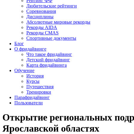
Рейтинг ФФ
Любительские рейтинги
Соревнования
Дисциплины
Абсолютные мировые рекорды
Рекорды AIDA
Рекорды CMAS
Спортивные документы
Блог
О фридайвинге
Что такое фридайвинг
Детский фридайвинг
Карта фридайвинга
Обучение
История
Курсы
Путешествия
Тренировки
Парафридайвинг
Пользователи
Открытие региональных подр
Ярославской областях