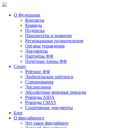
О Федерации
Контакты
Команда
Подписка
Приоритеты и развитие
Региональные подразделения
Органы управления
Документы
Партнёры ФФ
Почётные члены ФФ
Спорт
Рейтинг ФФ
Любительские рейтинги
Соревнования
Дисциплины
Абсолютные мировые рекорды
Рекорды AIDA
Рекорды CMAS
Спортивные документы
Блог
О фридайвинге
Что такое фридайвинг