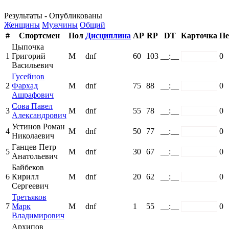
Результаты - Опубликованы
Женщины
Мужчины
Общий
#
Спортсмен
Пол
Дисциплина
AP
RP
DT
Карточка
Пе
Цыпочка
1
Григорий
М
dnf
60
103
__:__
white
0
Васильевич
Гусейнов
2
Фархад
М
dnf
75
88
__:__
white
0
Ашрафович
Сова Павел
3
М
dnf
55
78
__:__
white
0
Александрович
Устинов Роман
4
М
dnf
50
77
__:__
white
0
Николаевич
Ганцев Петр
5
М
dnf
30
67
__:__
white
0
Анатольевич
Байбеков
6
Кирилл
М
dnf
20
62
__:__
white
0
Сергеевич
Третьяков
7
Марк
М
dnf
1
55
__:__
white
0
Владимирович
Архипов