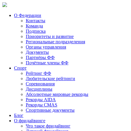
О Федерации
Контакты
Команда
Подписка
Приоритеты и развитие
Региональные подразделения
Органы управления
Документы
Партнёры ФФ
Почётные члены ФФ
Спорт
Рейтинг ФФ
Любительские рейтинги
Соревнования
Дисциплины
Абсолютные мировые рекорды
Рекорды AIDA
Рекорды CMAS
Спортивные документы
Блог
О фридайвинге
Что такое фридайвинг