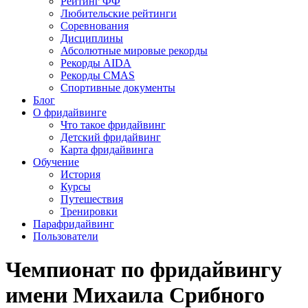
Рейтинг ФФ
Любительские рейтинги
Соревнования
Дисциплины
Абсолютные мировые рекорды
Рекорды AIDA
Рекорды CMAS
Спортивные документы
Блог
О фридайвинге
Что такое фридайвинг
Детский фридайвинг
Карта фридайвинга
Обучение
История
Курсы
Путешествия
Тренировки
Парафридайвинг
Пользователи
Чемпионат по фридайвингу
имени Михаила Срибного