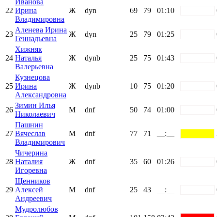
Иванова
22
Ирина
Ж
dyn
69
79
01:10
white
Владимировна
Аленева Ирина
23
Ж
dyn
25
79
01:25
white
Геннадьевна
Хижняк
24
Наталья
Ж
dynb
25
75
01:43
white
Валерьевна
Кузнецова
25
Ирина
Ж
dynb
10
75
01:20
white
Александровна
Зимин Илья
26
М
dnf
50
74
01:00
white
Николаевич
Пашнин
27
Вячеслав
М
dnf
77
71
__:__
yellow
Владимирович
Чичерина
28
Наталия
Ж
dnf
35
60
01:26
white
Игоревна
Щенников
29
Алексей
М
dnf
25
43
__:__
white
Андреевич
Мудролюбов