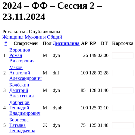
2024 – ФФ – Сессия 2 –
23.11.2024
Результаты - Опубликованы
Женщины
Мужчины
Общий
#
Спортсмен
Пол
Дисциплина
AP
RP
DT
Карточка
Воронцов
1
Роман
М
dyn
126
149
02:00
white
Викторович
Махов
2
Анатолий
М
dnf
100
128
02:28
white
Александрович
Колёскин
3
Дмитрий
М
dyn
85
128
01:40
white
Алексеевич
Добрецов
4
Геннадий
М
dynb
100
125
02:10
white
Владимирович
Борисова
5
Татьяна
Ж
dyn
75
125
01:48
white
Геннадьевна