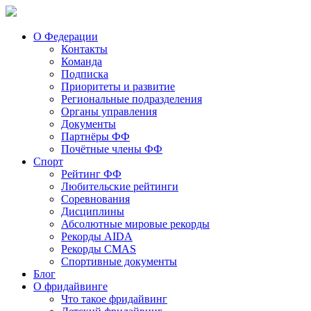
О Федерации
Контакты
Команда
Подписка
Приоритеты и развитие
Региональные подразделения
Органы управления
Документы
Партнёры ФФ
Почётные члены ФФ
Спорт
Рейтинг ФФ
Любительские рейтинги
Соревнования
Дисциплины
Абсолютные мировые рекорды
Рекорды AIDA
Рекорды CMAS
Спортивные документы
Блог
О фридайвинге
Что такое фридайвинг