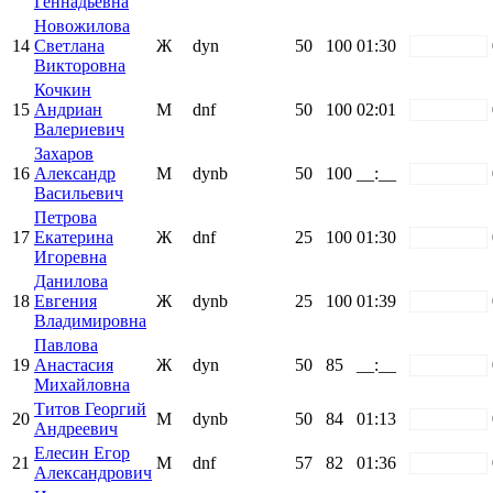
Геннадьевна
Новожилова
14
Светлана
Ж
dyn
50
100
01:30
white
Викторовна
Кочкин
15
Андриан
М
dnf
50
100
02:01
white
Валериевич
Захаров
16
Александр
М
dynb
50
100
__:__
white
Васильевич
Петрова
17
Екатерина
Ж
dnf
25
100
01:30
white
Игоревна
Данилова
18
Евгения
Ж
dynb
25
100
01:39
white
Владимировна
Павлова
19
Анастасия
Ж
dyn
50
85
__:__
white
Михайловна
Титов Георгий
20
М
dynb
50
84
01:13
white
Андреевич
Елесин Егор
21
М
dnf
57
82
01:36
white
Александрович