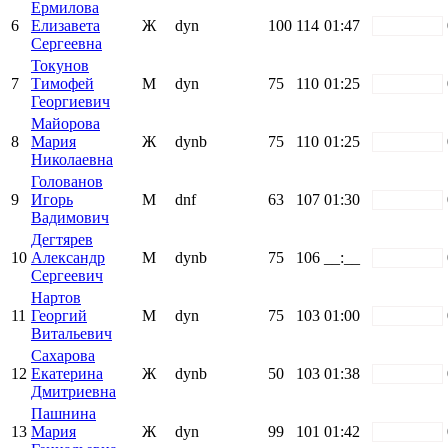
Ермилова
6
Елизавета
Ж
dyn
100
114
01:47
white
Сергеевна
Токунов
7
Тимофей
М
dyn
75
110
01:25
white
Георгиевич
Майорова
8
Мария
Ж
dynb
75
110
01:25
white
Николаевна
Голованов
9
Игорь
М
dnf
63
107
01:30
white
Вадимович
Дегтярев
10
Александр
М
dynb
75
106
__:__
white
Сергеевич
Нартов
11
Георгий
М
dyn
75
103
01:00
white
Витальевич
Сахарова
12
Екатерина
Ж
dynb
50
103
01:38
white
Дмитриевна
Пашнина
13
Мария
Ж
dyn
99
101
01:42
white