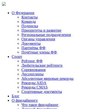
О Федерации
Контакты
Команда
Подписка
Приоритеты и развитие
Региональные подразделения
Органы управления
Документы
Партнёры ФФ
Почётные члены ФФ
Спорт
Рейтинг ФФ
Любительские рейтинги
Соревнования
Дисциплины
Абсолютные мировые рекорды
Рекорды AIDA
Рекорды CMAS
Спортивные документы
Блог
О фридайвинге
Что такое фридайвинг