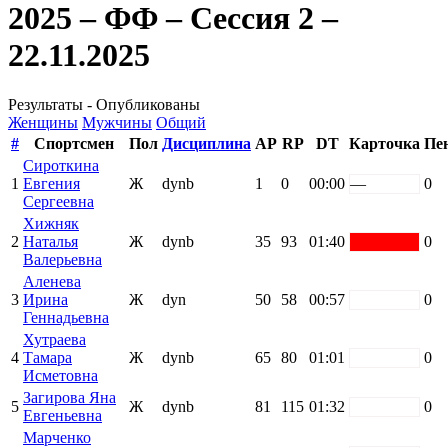
2025 – ФФ – Сессия 2 –
22.11.2025
Результаты - Опубликованы
Женщины
Мужчины
Общий
#
Спортсмен
Пол
Дисциплина
AP
RP
DT
Карточка
Пе
Сироткина
1
Евгения
Ж
dynb
1
0
00:00
—
0
Сергеевна
Хижняк
2
Наталья
Ж
dynb
35
93
01:40
red
0
Валерьевна
Аленева
3
Ирина
Ж
dyn
50
58
00:57
white
0
Геннадьевна
Хутраева
4
Тамара
Ж
dynb
65
80
01:01
white
0
Исметовна
Загирова Яна
5
Ж
dynb
81
115
01:32
white
0
Евгеньевна
Марченко