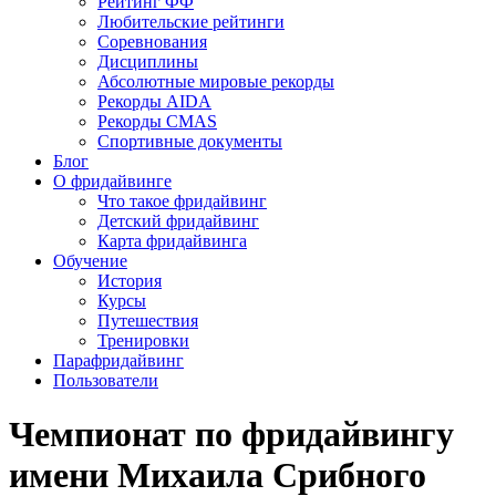
Рейтинг ФФ
Любительские рейтинги
Соревнования
Дисциплины
Абсолютные мировые рекорды
Рекорды AIDA
Рекорды CMAS
Спортивные документы
Блог
О фридайвинге
Что такое фридайвинг
Детский фридайвинг
Карта фридайвинга
Обучение
История
Курсы
Путешествия
Тренировки
Парафридайвинг
Пользователи
Чемпионат по фридайвингу
имени Михаила Срибного