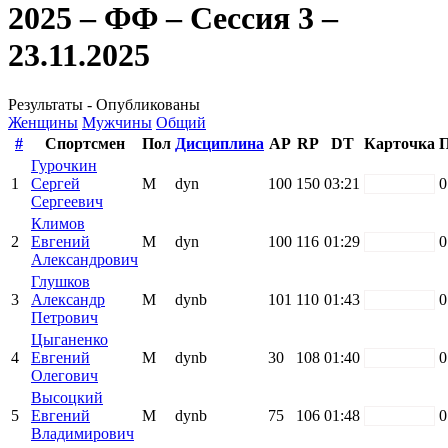
2025 – ФФ – Сессия 3 –
23.11.2025
Результаты - Опубликованы
Женщины
Мужчины
Общий
#
Спортсмен
Пол
Дисциплина
AP
RP
DT
Карточка
П
Гурочкин
1
Сергей
М
dyn
100
150
03:21
white
0
Сергеевич
Климов
2
Евгений
М
dyn
100
116
01:29
white
0
Александрович
Глушков
3
Александр
М
dynb
101
110
01:43
white
0
Петрович
Цыганенко
4
Евгений
М
dynb
30
108
01:40
white
0
Олегович
Высоцкий
5
Евгений
М
dynb
75
106
01:48
white
0
Владимирович