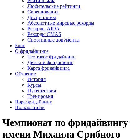
Рейтинг ФФ
Любительские рейтинги
Соревнования
Дисциплины
Абсолютные мировые рекорды
Рекорды AIDA
Рекорды CMAS
Спортивные документы
Блог
О фридайвинге
Что такое фридайвинг
Детский фридайвинг
Карта фридайвинга
Обучение
История
Курсы
Путешествия
Тренировки
Парафридайвинг
Пользователи
Чемпионат по фридайвингу
имени Михаила Срибного