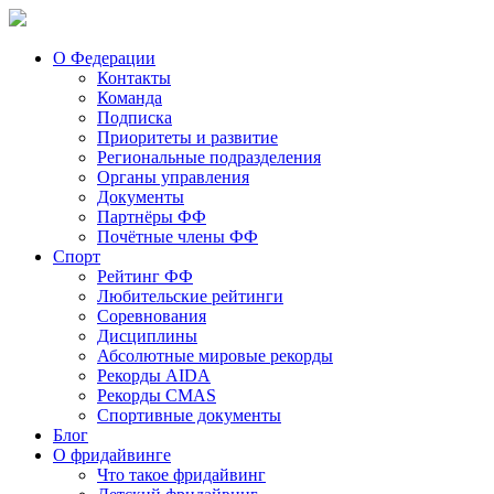
О Федерации
Контакты
Команда
Подписка
Приоритеты и развитие
Региональные подразделения
Органы управления
Документы
Партнёры ФФ
Почётные члены ФФ
Спорт
Рейтинг ФФ
Любительские рейтинги
Соревнования
Дисциплины
Абсолютные мировые рекорды
Рекорды AIDA
Рекорды CMAS
Спортивные документы
Блог
О фридайвинге
Что такое фридайвинг