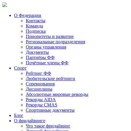
О Федерации
Контакты
Команда
Подписка
Приоритеты и развитие
Региональные подразделения
Органы управления
Документы
Партнёры ФФ
Почётные члены ФФ
Спорт
Рейтинг ФФ
Любительские рейтинги
Соревнования
Дисциплины
Абсолютные мировые рекорды
Рекорды AIDA
Рекорды CMAS
Спортивные документы
Блог
О фридайвинге
Что такое фридайвинг