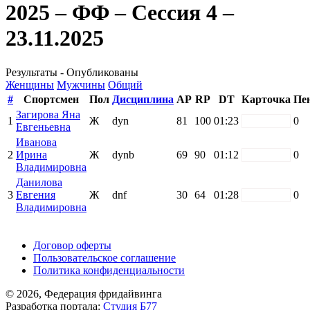
2025 – ФФ – Сессия 4 –
23.11.2025
Результаты - Опубликованы
Женщины
Мужчины
Общий
#
Спортсмен
Пол
Дисциплина
AP
RP
DT
Карточка
Пе
Загирова Яна
1
Ж
dyn
81
100
01:23
white
0
Евгеньевна
Иванова
2
Ирина
Ж
dynb
69
90
01:12
white
0
Владимировна
Данилова
3
Евгения
Ж
dnf
30
64
01:28
white
0
Владимировна
Поддержать ФФ
Договор оферты
Пользовательское соглашение
Политика конфиденциальности
© 2026, Федерация фридайвинга
Разработка портала:
Студия Б77