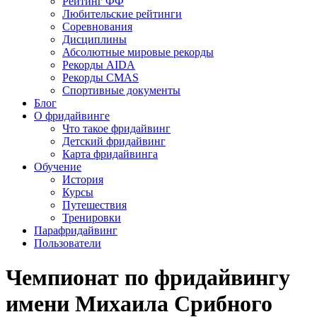
Рейтинг ФФ
Любительские рейтинги
Соревнования
Дисциплины
Абсолютные мировые рекорды
Рекорды AIDA
Рекорды CMAS
Спортивные документы
Блог
О фридайвинге
Что такое фридайвинг
Детский фридайвинг
Карта фридайвинга
Обучение
История
Курсы
Путешествия
Тренировки
Парафридайвинг
Пользователи
Чемпионат по фридайвингу
имени Михаила Срибного