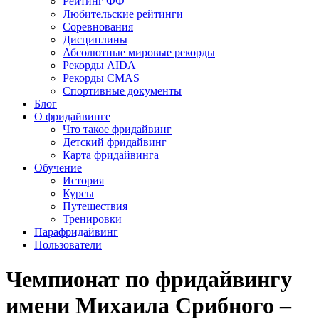
Рейтинг ФФ
Любительские рейтинги
Соревнования
Дисциплины
Абсолютные мировые рекорды
Рекорды AIDA
Рекорды CMAS
Спортивные документы
Блог
О фридайвинге
Что такое фридайвинг
Детский фридайвинг
Карта фридайвинга
Обучение
История
Курсы
Путешествия
Тренировки
Парафридайвинг
Пользователи
Чемпионат по фридайвингу
имени Михаила Срибного –