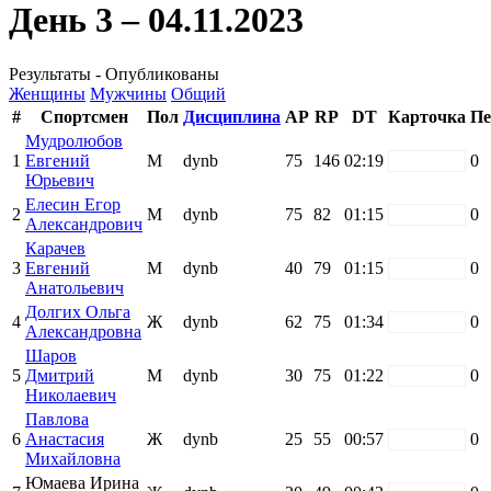
День 3 – 04.11.2023
Результаты - Опубликованы
Женщины
Мужчины
Общий
#
Спортсмен
Пол
Дисциплина
AP
RP
DT
Карточка
Пе
Мудролюбов
1
Евгений
М
dynb
75
146
02:19
white
0
Юрьевич
Елесин Егор
2
М
dynb
75
82
01:15
white
0
Александрович
Карачев
3
Евгений
М
dynb
40
79
01:15
white
0
Анатольевич
Долгих Ольга
4
Ж
dynb
62
75
01:34
white
0
Александровна
Шаров
5
Дмитрий
М
dynb
30
75
01:22
white
0
Николаевич
Павлова
6
Анастасия
Ж
dynb
25
55
00:57
white
0
Михайловна
Юмаева Ирина