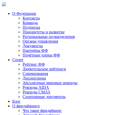
О Федерации
Контакты
Команда
Подписка
Приоритеты и развитие
Региональные подразделения
Органы управления
Документы
Партнёры ФФ
Почётные члены ФФ
Спорт
Рейтинг ФФ
Любительские рейтинги
Соревнования
Дисциплины
Абсолютные мировые рекорды
Рекорды AIDA
Рекорды CMAS
Спортивные документы
Блог
О фридайвинге
Что такое фридайвинг