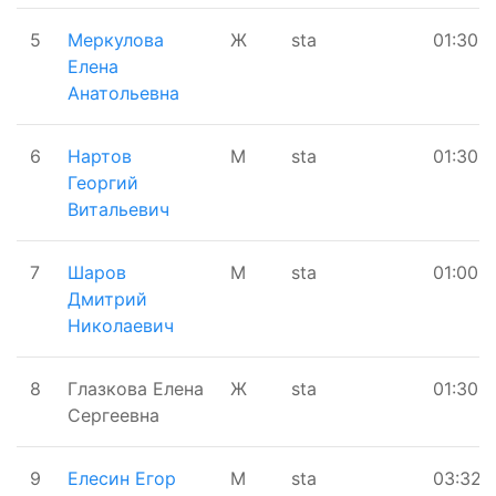
5
Меркулова
Ж
sta
01:30
Елена
Анатольевна
6
Нартов
М
sta
01:30
Георгий
Витальевич
7
Шаров
М
sta
01:00
Дмитрий
Николаевич
8
Глазкова Елена
Ж
sta
01:30
Сергеевна
9
Елесин Егор
М
sta
03:32