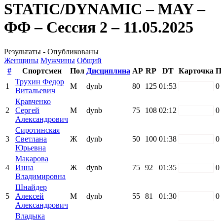
STATIC/DYNAMIC – MAY –
ФФ – Сессия 2 – 11.05.2025
Результаты - Опубликованы
Женщины
Мужчины
Общий
#
Спортсмен
Пол
Дисциплина
AP
RP
DT
Карточка
П
Трухин Федор
1
М
dynb
80
125
01:53
white
0
Витальевич
Кравченко
2
Сергей
М
dynb
75
108
02:12
white
0
Александрович
Сиротинская
3
Светлана
Ж
dynb
50
100
01:38
white
0
Юрьевна
Макарова
4
Инна
Ж
dynb
75
92
01:35
white
0
Владимировна
Шнайдер
5
Алексей
М
dynb
55
81
01:30
white
0
Александрович
Владыка