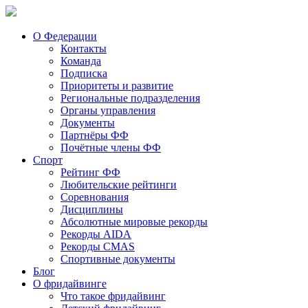
О Федерации
Контакты
Команда
Подписка
Приоритеты и развитие
Региональные подразделения
Органы управления
Документы
Партнёры ФФ
Почётные члены ФФ
Спорт
Рейтинг ФФ
Любительские рейтинги
Соревнования
Дисциплины
Абсолютные мировые рекорды
Рекорды AIDA
Рекорды CMAS
Спортивные документы
Блог
О фридайвинге
Что такое фридайвинг