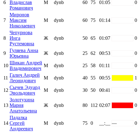
6
Владислав
М
dynb
60
75
01:05
white
0
Романович
Миронов
7
Максим
М
dynb
60
75
01:14
white
0
Николаевич
Чепурнова
8
Инга
Ж
dynb
50
65
01:07
white
0
Рустемовна
Гуляева Анна
9
Ж
dynb
25
62
00:53
white
0
Юрьевна
Шикан Андрей
10
М
dynb
25
58
01:11
white
0
Владимирович
Галич Андрей
11
М
dynb
40
55
00:55
yellow
1
Леонидович
Сычев Эдуард
12
М
dynb
30
50
00:41
white
0
Эвольдович
Золотухина
13
Мария
Ж
dynb
80
112
02:07
red
0
Анатольевна
Падалка
14
Сергей
М
dynb
75
0
__:__
—
0
Андреевич
Поддержать ФФ