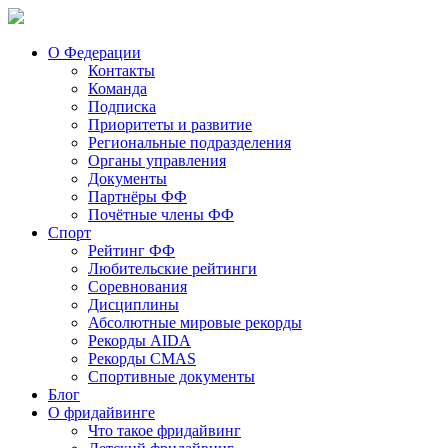
О Федерации
Контакты
Команда
Подписка
Приоритеты и развитие
Региональные подразделения
Органы управления
Документы
Партнёры ФФ
Почётные члены ФФ
Спорт
Рейтинг ФФ
Любительские рейтинги
Соревнования
Дисциплины
Абсолютные мировые рекорды
Рекорды AIDA
Рекорды CMAS
Спортивные документы
Блог
О фридайвинге
Что такое фридайвинг