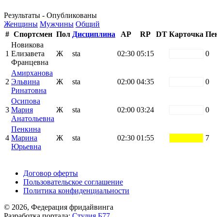
Результаты - Опубликованы
Женщины
Мужчины
Общий
#
Спортсмен
Пол
Дисциплина
AP
RP
DT
Карточка
Пе
Новикова
1
Елизавета
Ж
sta
02:30
05:15
white
0
Францевна
Амирханова
2
Эльвина
Ж
sta
02:00
04:35
white
0
Ринатовна
Осипова
3
Мария
Ж
sta
02:00
03:24
white
0
Анатольевна
Пенкина
4
Марина
Ж
sta
02:30
01:55
yellow
7
Юрьевна
Поддержать ФФ
Договор оферты
Пользовательское соглашение
Политика конфиденциальности
© 2026, Федерация фридайвинга
Разработка портала:
Студия Б77