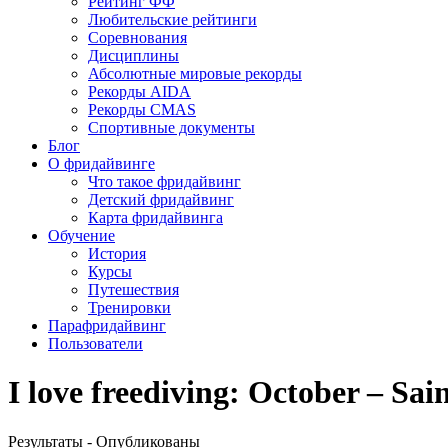
Рейтинг ФФ
Любительские рейтинги
Соревнования
Дисциплины
Абсолютные мировые рекорды
Рекорды AIDA
Рекорды CMAS
Спортивные документы
Блог
О фридайвинге
Что такое фридайвинг
Детский фридайвинг
Карта фридайвинга
Обучение
История
Курсы
Путешествия
Тренировки
Парафридайвинг
Пользователи
I love freediving: October – Sai
Результаты - Опубликованы