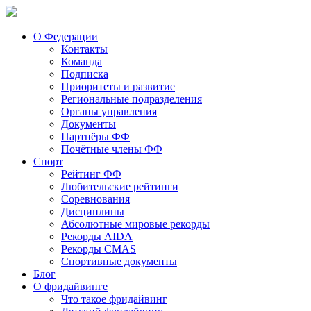
О Федерации
Контакты
Команда
Подписка
Приоритеты и развитие
Региональные подразделения
Органы управления
Документы
Партнёры ФФ
Почётные члены ФФ
Спорт
Рейтинг ФФ
Любительские рейтинги
Соревнования
Дисциплины
Абсолютные мировые рекорды
Рекорды AIDA
Рекорды CMAS
Спортивные документы
Блог
О фридайвинге
Что такое фридайвинг