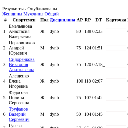
Результаты - Опубликованы
Женщины
Мужчины
Общий
#
Спортсмен
Пол
Дисциплина
AP
RP
DT
Карточка
Емельянова
1
Анастасия
Ж
dynb
80
138
02:33
white
Валерьевна
Церковников
2
Андрей
М
dynb
75
124
01:51
white
Юрьевич
Сидоренкова
3
Виктория
Ж
dynb
75
120
02:18_
white
Анатольевна
Алещенко
4
Елена
Ж
dynb
100
118
02:07_
white
Игоревна
Федосова
5
Полина
Ж
dynb
75
107
01:42
white
Сергеевна
Труфанов
6
Валерий
М
dynb
50
104
01:45
white
Сергеевич
Гусева