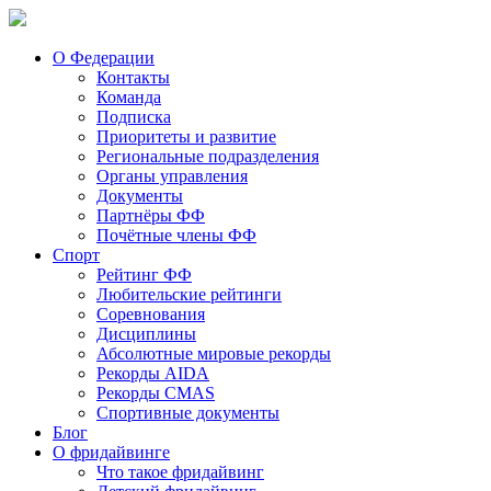
О Федерации
Контакты
Команда
Подписка
Приоритеты и развитие
Региональные подразделения
Органы управления
Документы
Партнёры ФФ
Почётные члены ФФ
Спорт
Рейтинг ФФ
Любительские рейтинги
Соревнования
Дисциплины
Абсолютные мировые рекорды
Рекорды AIDA
Рекорды CMAS
Спортивные документы
Блог
О фридайвинге
Что такое фридайвинг