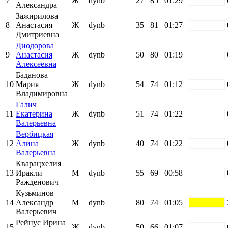
7
Ж
dynb
27
85
01:29_
white
Александра
Зажирилова
8
Анастасия
Ж
dynb
35
81
01:27
white
Дмитриевна
Диодорова
9
Анастасия
Ж
dynb
50
80
01:19
white
Алексеевна
Баданова
10
Мария
Ж
dynb
54
74
01:12
white
Владимировна
Галич
11
Екатерина
Ж
dynb
51
74
01:22
white
Валерьевна
Вербицкая
12
Алина
Ж
dynb
40
74
01:22
white
Валерьевна
Кварацхелия
13
Иракли
М
dynb
55
69
00:58
white
Ражденович
Кузьминов
14
Александр
М
dynb
80
74
01:05
yellow
Валерьевич
Рейнус Ирина
15
Ж
dynb
50
66
01:07
white