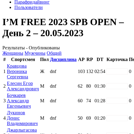
Парафридайвинг
Пользователи
I’M FREE 2023 SPB OPEN –
День 2 – 20.05.2023
Результаты - Опубликованы
Женщины
Мужчины
Общий
#
Спортсмен
Пол
Дисциплина
AP
RP
DT
Карточка
П
Кравцова
1
Вероника
Ж
dnf
103
132
02:54
white
0
Сергеевна
Елесин Егор
2
М
dnf
62
80
01:30
white
0
Александрович
Бочкарев
3
Александр
М
dnf
60
74
01:28
white
0
Евгеньевич
Лукинов
4
Денис
М
dnf
50
69
01:20
white
0
Владимирович
Джарлыгасова