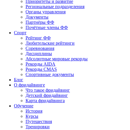
Приоритеты и развитие
Региональные подразделения
Органы управления
Документы
Партнёры ФФ
Почётные члены ФФ
Спорт
Рейтинг ФФ
Любительские рейтинги
Соревнования
Дисциплины
Абсолютные мировые рекорды
Рекорды AIDA
Рекорды CMAS
Спортивные документы
Блог
О фридайвинге
Что такое фридайвинг
Детский фридайвинг
Карта фридайвинга
Обучение
История
Курсы
Путешествия
Тренировки