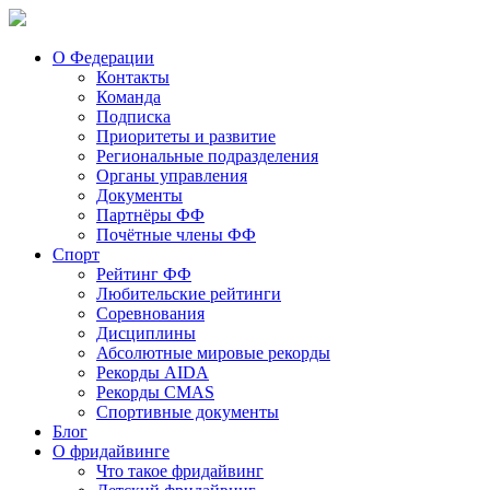
О Федерации
Контакты
Команда
Подписка
Приоритеты и развитие
Региональные подразделения
Органы управления
Документы
Партнёры ФФ
Почётные члены ФФ
Спорт
Рейтинг ФФ
Любительские рейтинги
Соревнования
Дисциплины
Абсолютные мировые рекорды
Рекорды AIDA
Рекорды CMAS
Спортивные документы
Блог
О фридайвинге
Что такое фридайвинг