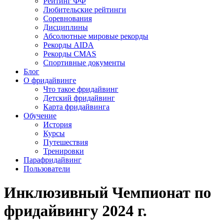
Рейтинг ФФ
Любительские рейтинги
Соревнования
Дисциплины
Абсолютные мировые рекорды
Рекорды AIDA
Рекорды CMAS
Спортивные документы
Блог
О фридайвинге
Что такое фридайвинг
Детский фридайвинг
Карта фридайвинга
Обучение
История
Курсы
Путешествия
Тренировки
Парафридайвинг
Пользователи
Инклюзивный Чемпионат по
фридайвингу 2024 г.