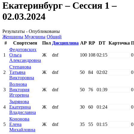
Екатеринбург – Сессия 1 –
02.03.2024
Результаты - Опубликованы
Женщины
Мужчины
Общий
#
Спортсмен
Пол
Дисциплина
AP
RP
DT
Карточка
П
Федотовских
1
Ольга
Ж
dnf
100
108
02:15
white
0
Александровна
Степанова
2
Татьяна
Ж
dnf
50
84
02:02
white
0
Викторовна
Волнова
3
Виктория
Ж
dnf
50
76
01:39
white
0
Игоревна
Зырянова
4
Екатерина
Ж
dnf
30
60
01:24
white
0
Владиславна
Кононова
5
Елена
Ж
dnf
35
55
01:15
white
0
Михайловна