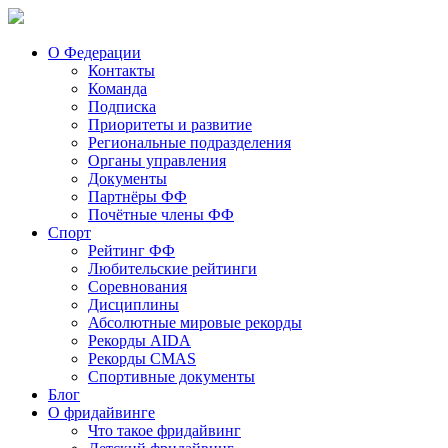
О Федерации
Контакты
Команда
Подписка
Приоритеты и развитие
Региональные подразделения
Органы управления
Документы
Партнёры ФФ
Почётные члены ФФ
Спорт
Рейтинг ФФ
Любительские рейтинги
Соревнования
Дисциплины
Абсолютные мировые рекорды
Рекорды AIDA
Рекорды CMAS
Спортивные документы
Блог
О фридайвинге
Что такое фридайвинг