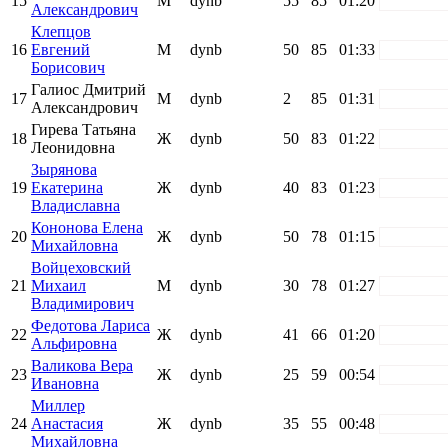
15
М
dynb
55
85
01:20
white
Александрович
Клепцов
16
Евгений
М
dynb
50
85
01:33
white
Борисович
Галиос Дмитрий
17
М
dynb
2
85
01:31
white
Александрович
Гирева Татьяна
18
Ж
dynb
50
83
01:22
white
Леонидовна
Зырянова
19
Екатерина
Ж
dynb
40
83
01:23
white
Владиславна
Кононова Елена
20
Ж
dynb
50
78
01:15
white
Михайловна
Войцеховский
21
Михаил
М
dynb
30
78
01:27
white
Владимирович
Федотова Лариса
22
Ж
dynb
41
66
01:20
white
Альфировна
Валикова Вера
23
Ж
dynb
25
59
00:54
white
Ивановна
Миллер
24
Анастасия
Ж
dynb
35
55
00:48
white
Михайловна