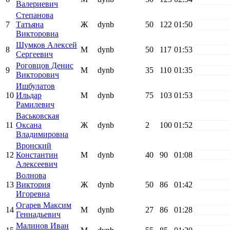
Валериевич
Степанова
7
Татьяна
Ж
dynb
50
122
01:50
white
Викторовна
Шумков Алексей
8
М
dynb
50
117
01:53
white
Сергеевич
Роговцов Денис
9
М
dynb
35
110
01:35
white
Викторович
Ишбулатов
10
Ильдар
М
dynb
75
103
01:53
white
Рамилевич
Васьковская
11
Оксана
Ж
dynb
2
100
01:52
white
Владимировна
Вронский
12
Константин
М
dynb
40
90
01:08
white
Алексеевич
Волнова
13
Виктория
Ж
dynb
50
86
01:42
white
Игоревна
Огарев Максим
14
М
dynb
27
86
01:28
white
Геннадьевич
Малинов Иван