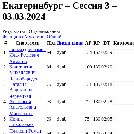
Екатеринбург – Сессия 3 –
03.03.2024
Результаты - Опубликованы
Женщины
Мужчины
Общий
#
Спортсмен
Пол
Дисциплина
AP
RP
DT
Карточк
Гильмадрисламов
1
М
dynb
134
157
02:39
white
Илья Раулевич
Алмазов
2
Константин
М
dynb
100
139
02:20
white
Михайлович
Чернобородова
3
Наталия
Ж
dynb
131
135
02:18
white
Вадимовна
Чернецкая
4
Анастасия
Ж
dynb
75
130
02:28
white
Анатольевна
Миночкина
5
Ирина
Ж
dynb
75
130
02:05
white
Николаевна
Плаксин Роман
6
М
dynb
50
125
02:54
white