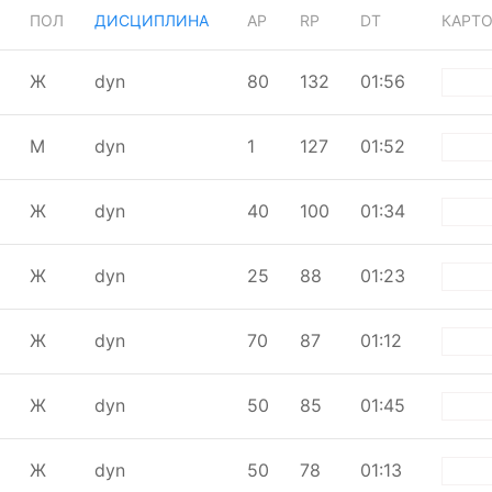
ПОЛ
ДИСЦИПЛИНА
AP
RP
DT
КАРТ
Ж
dyn
80
132
01:56
wh
М
dyn
1
127
01:52
wh
Ж
dyn
40
100
01:34
wh
Ж
dyn
25
88
01:23
wh
Ж
dyn
70
87
01:12
wh
Ж
dyn
50
85
01:45
wh
Ж
dyn
50
78
01:13
wh