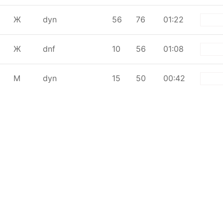
Ж
dyn
56
76
01:22
wh
Ж
dnf
10
56
01:08
wh
М
dyn
15
50
00:42
wh