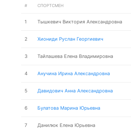
#
СПОРТСМЕН
1
Тышкевич Виктория Александровна
2
Хиониди Руслан Георгиевич
3
Тайлашева Елена Владимировна
4
Анучина Ирина Александровна
5
Давидович Анна Александровна
6
Булатова Марина Юрьевна
7
Данилюк Елена Юрьевна