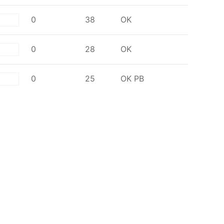
0
38
OK
ite
0
28
OK
ite
0
25
OK
PB
ite