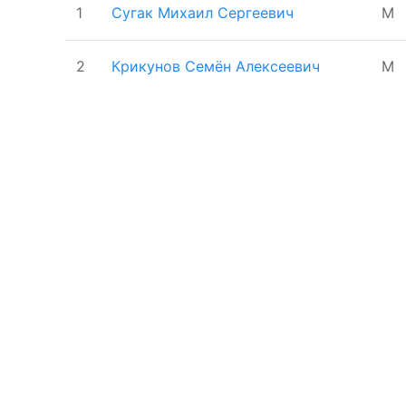
1
Сугак Михаил Сергеевич
М
2
Крикунов Семён Алексеевич
М
Поддержать ФФ