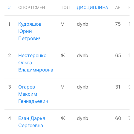
#
СПОРТСМЕН
ПОЛ
ДИСЦИПЛИНА
AP
RP
1
Кудряшов
М
dynb
75
12
Юрий
Петрович
2
Нестеренко
Ж
dynb
65
12
Ольга
Владимировна
3
Огарев
М
dynb
31
9
Максим
Геннадьевич
4
Езан Дарья
Ж
dynb
60
78
Сергеевна