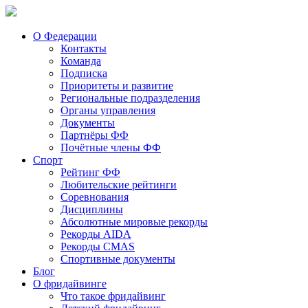
О Федерации
Контакты
Команда
Подписка
Приоритеты и развитие
Региональные подразделения
Органы управления
Документы
Партнёры ФФ
Почётные члены ФФ
Спорт
Рейтинг ФФ
Любительские рейтинги
Соревнования
Дисциплины
Абсолютные мировые рекорды
Рекорды AIDA
Рекорды CMAS
Спортивные документы
Блог
О фридайвинге
Что такое фридайвинг