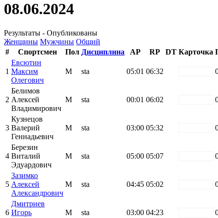
08.06.2024
Результаты - Опубликованы
Женщины
Мужчины
Общий
#
Спортсмен
Пол
Дисциплина
AP
RP
DT
Карточка
Евсютин
1
Максим
М
sta
05:01
06:32
white
Олегович
Белимов
2
Алексей
М
sta
00:01
06:02
white
Владимирович
Кузнецов
3
Валерий
М
sta
03:00
05:32
white
Геннадьевич
Березин
4
Виталий
М
sta
05:00
05:07
white
Эдуардович
Зазимко
5
Алексей
М
sta
04:45
05:02
white
Александрович
Дмитриев
6
Игорь
М
sta
03:00
04:23
white