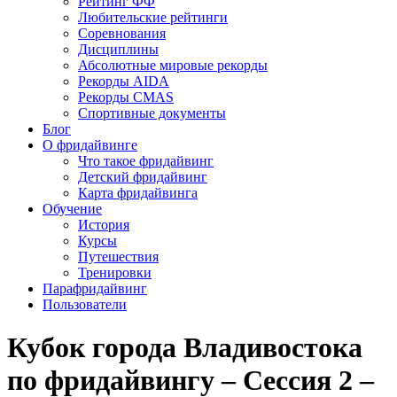
Рейтинг ФФ
Любительские рейтинги
Соревнования
Дисциплины
Абсолютные мировые рекорды
Рекорды AIDA
Рекорды CMAS
Спортивные документы
Блог
О фридайвинге
Что такое фридайвинг
Детский фридайвинг
Карта фридайвинга
Обучение
История
Курсы
Путешествия
Тренировки
Парафридайвинг
Пользователи
Кубок города Владивостока
по фридайвингу – Сессия 2 –