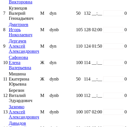
Викторовна
Кузнецов
7
Валерий
М
dyn
50
132
__:__
white
0
Геннадьевич
Дмитриев
8
Игорь
М
dynb
105
128
02:00
white
0
Николаевич
Дергачев
9
Алексей
М
dyn
110
124
01:50
white
0
Александрович
Сафонова
10
Елена
Ж
dyn
100
114
__:__
white
0
Валерьевна
Мишина
11
Екатерина
Ж
dynb
50
114
__:__
white
0
Юрьевна
Березин
12
Виталий
М
dynb
100
112
__:__
white
0
Эдуардович
Зазимко
13
Алексей
М
dynb
100
107
02:00
white
0
Александрович
Давыдов