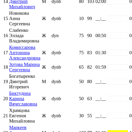
14
Дмитрий
М
dynb
80
103
02:00
white
0
Михайлович
Новикова
15
Анна
Ж
dynb
10
99
__:__
white
0
Сергеевна
Слабенко
16
Эллада
Ж
dyn
75
90
00:50
white
0
Владимировна
Комиссарова
17
Антонина
Ж
dynb
75
83
01:30
white
0
Александровна
Зотова Марина
18
Ж
dynb
65
82
01:59
white
0
Сергеевна
Богатыренко
19
Дмитрий
М
dynb
50
80
__:__
white
0
Игоревич
Биктудина
20
Карина
Ж
dynb
50
63
__:__
white
0
Вячеславовна
Храмцова
21
Евгения
Ж
dynb
30
55
__:__
white
0
Михайловна
Маркеев