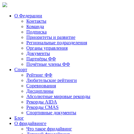
О Федерации
Контакты
Команда
Подписка
Приоритеты и развитие
Региональные подразделения
Органы управления
Документы
Партнёры ФФ
Почётные члены ФФ
Спорт
Рейтинг ФФ
Любительские рейтинги
Соревнования
Дисциплины
Абсолютные мировые рекорды
Рекорды AIDA
Рекорды CMAS
Спортивные документы
Блог
О фридайвинге
Что такое фридайвинг