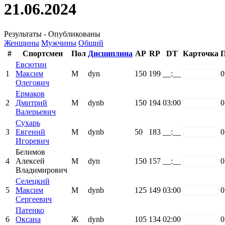
21.06.2024
Результаты - Опубликованы
Женщины
Мужчины
Общий
#
Спортсмен
Пол
Дисциплина
AP
RP
DT
Карточка
П
Евсютин
1
Максим
М
dyn
150
199
__:__
white
0
Олегович
Ермаков
2
Дмитрий
М
dynb
150
194
03:00
white
0
Валерьевич
Сухарь
3
Евгений
М
dynb
50
183
__:__
white
0
Игоревич
Белимов
4
Алексей
М
dyn
150
157
__:__
white
0
Владимирович
Селецкий
5
Максим
М
dynb
125
149
03:00
white
0
Сергеевич
Патенко
6
Оксана
Ж
dynb
105
134
02:00
white
0