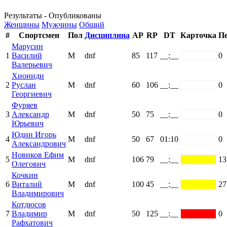
Результаты - Опубликованы
Женщины
Мужчины
Общий
#
Спортсмен
Пол
Дисциплина
AP
RP
DT
Карточка
П
Марусин
1
Василий
М
dnf
85
117
__:__
white
0
Валерьевич
Хиониди
2
Руслан
М
dnf
60
106
__:__
white
0
Георгиевич
Фуряев
3
Александр
М
dnf
50
75
__:__
white
0
Юрьевич
Юдин Игорь
4
М
dnf
50
67
01:10
white
0
Александрович
Новиков Ефим
5
М
dnf
106
79
__:__
yellow
13
Олегович
Кочкин
6
Виталий
М
dnf
100
45
__:__
yellow
27
Владимирович
Котдюсов
7
Владимир
М
dnf
50
125
__:__
red
0
Рафхатович