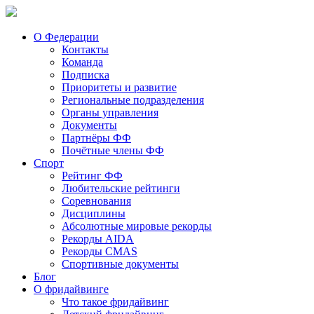
О Федерации
Контакты
Команда
Подписка
Приоритеты и развитие
Региональные подразделения
Органы управления
Документы
Партнёры ФФ
Почётные члены ФФ
Спорт
Рейтинг ФФ
Любительские рейтинги
Соревнования
Дисциплины
Абсолютные мировые рекорды
Рекорды AIDA
Рекорды CMAS
Спортивные документы
Блог
О фридайвинге
Что такое фридайвинг