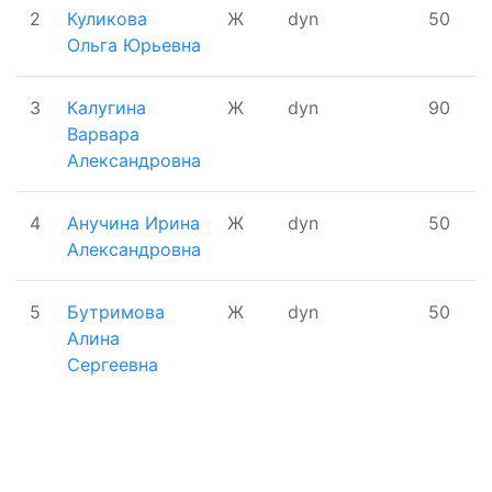
2
Куликова
Ж
dyn
50
1
Ольга Юрьевна
3
Калугина
Ж
dyn
90
1
Варвара
Александровна
4
Анучина Ирина
Ж
dyn
50
1
Александровна
5
Бутримова
Ж
dyn
50
1
Алина
Сергеевна