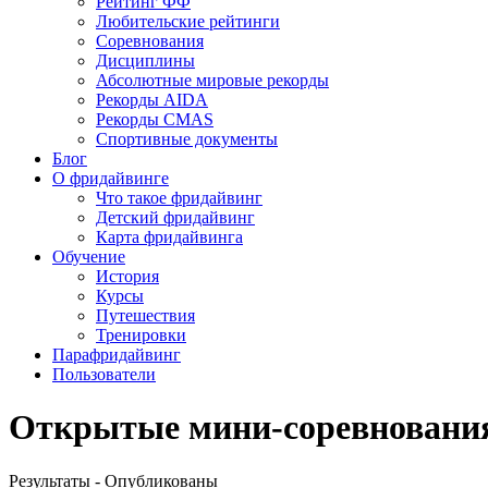
Рейтинг ФФ
Любительские рейтинги
Соревнования
Дисциплины
Абсолютные мировые рекорды
Рекорды AIDA
Рекорды CMAS
Спортивные документы
Блог
О фридайвинге
Что такое фридайвинг
Детский фридайвинг
Карта фридайвинга
Обучение
История
Курсы
Путешествия
Тренировки
Парафридайвинг
Пользователи
Открытые мини-соревнования St
Результаты - Опубликованы