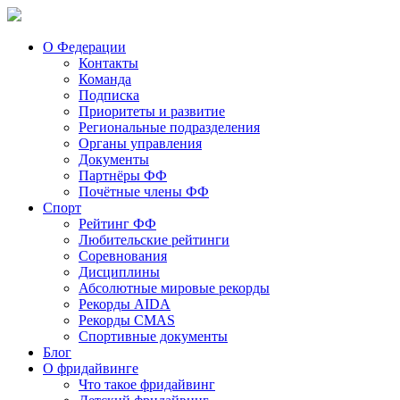
О Федерации
Контакты
Команда
Подписка
Приоритеты и развитие
Региональные подразделения
Органы управления
Документы
Партнёры ФФ
Почётные члены ФФ
Спорт
Рейтинг ФФ
Любительские рейтинги
Соревнования
Дисциплины
Абсолютные мировые рекорды
Рекорды AIDA
Рекорды CMAS
Спортивные документы
Блог
О фридайвинге
Что такое фридайвинг