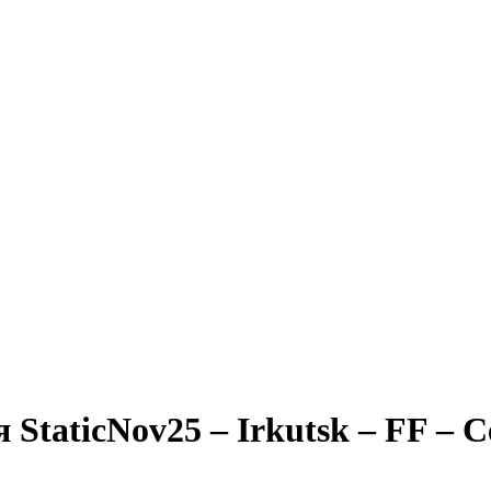
aticNov25 – Irkutsk – FF – Се