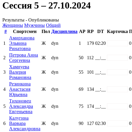
Сессия 5 – 27.10.2024
Результаты - Опубликованы
Женщины
Мужчины
Общий
#
Спортсмен
Пол
Дисциплина
AP
RP
DT
Карточка
П
Амирханова
1
Эльвина
Ж
dyn
1
179
02:20
white
0
Ринатовна
Петрова Анна
2
Ж
dyn
50
112
__:__
white
0
Сергеевна
Хамнуева
3
Валерия
Ж
dyn
55
101
__:__
white
0
Романовна
Резинкина
4
Анастасия
Ж
dyn
69
134
__:__
white
0
Юрьевна
Тихоновец
5
Александра
Ж
dyn
75
174
__:__
white
0
Евгеньевна
Калугина
6
Варвара
Ж
dyn
90
127
02:30
white
0
Александровна