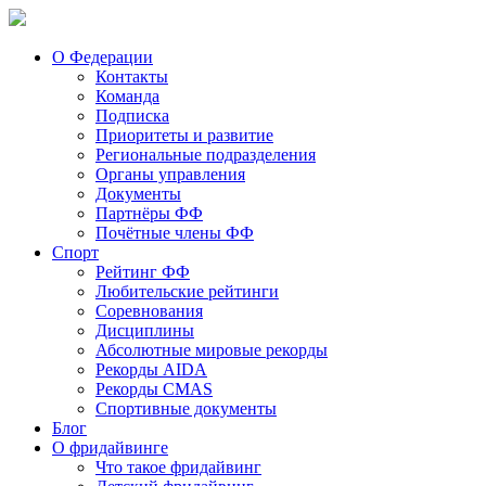
О Федерации
Контакты
Команда
Подписка
Приоритеты и развитие
Региональные подразделения
Органы управления
Документы
Партнёры ФФ
Почётные члены ФФ
Спорт
Рейтинг ФФ
Любительские рейтинги
Соревнования
Дисциплины
Абсолютные мировые рекорды
Рекорды AIDA
Рекорды CMAS
Спортивные документы
Блог
О фридайвинге
Что такое фридайвинг