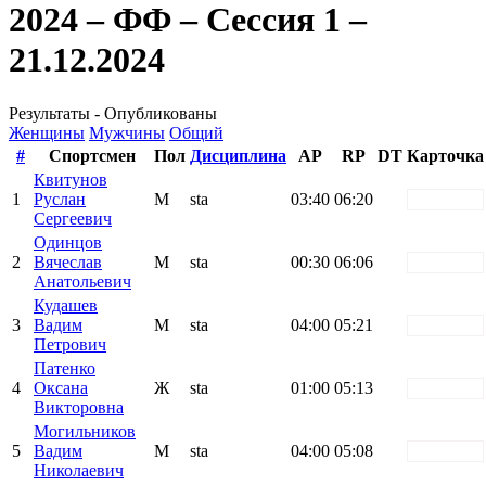
2024 – ФФ – Сессия 1 –
21.12.2024
Результаты - Опубликованы
Женщины
Мужчины
Общий
#
Спортсмен
Пол
Дисциплина
AP
RP
DT
Карточка
Квитунов
1
Руслан
М
sta
03:40
06:20
white
Сергеевич
Одинцов
2
Вячеслав
М
sta
00:30
06:06
white
Анатольевич
Кудашев
3
Вадим
М
sta
04:00
05:21
white
Петрович
Патенко
4
Оксана
Ж
sta
01:00
05:13
white
Викторовна
Могильников
5
Вадим
М
sta
04:00
05:08
white
Николаевич