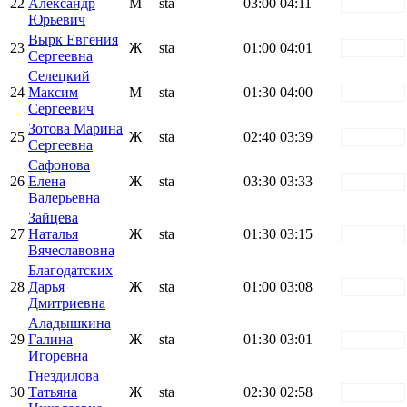
22
Александр
М
sta
03:00
04:11
white
Юрьевич
Вырк Евгения
23
Ж
sta
01:00
04:01
white
Сергеевна
Селецкий
24
Максим
М
sta
01:30
04:00
white
Сергеевич
Зотова Марина
25
Ж
sta
02:40
03:39
white
Сергеевна
Сафонова
26
Елена
Ж
sta
03:30
03:33
white
Валерьевна
Зайцева
27
Наталья
Ж
sta
01:30
03:15
white
Вячеславовна
Благодатских
28
Дарья
Ж
sta
01:00
03:08
white
Дмитриевна
Аладышкина
29
Галина
Ж
sta
01:30
03:01
white
Игоревна
Гнездилова
30
Татьяна
Ж
sta
02:30
02:58
white