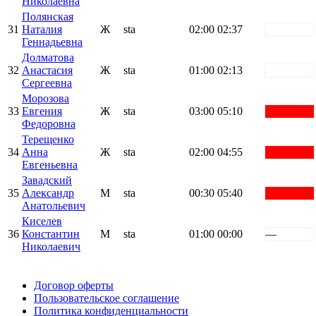
Николаевна
Полянская
31
Наталия
Ж
sta
02:00
02:37
white
Геннадьевна
Долматова
32
Анастасия
Ж
sta
01:00
02:13
white
Сергеевна
Морозова
33
Евгения
Ж
sta
03:00
05:10
red
Федоровна
Терещенко
34
Анна
Ж
sta
02:00
04:55
red
Евгеньевна
Завадский
35
Александр
М
sta
00:30
05:40
red
Анатольевич
Киселев
36
Константин
М
sta
01:00
00:00
—
Николаевич
Поддержать ФФ
Договор оферты
Пользовательское соглашение
Политика конфиденциальности