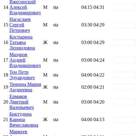
Вжесинский
14
Алексей
М
sta
04:15
04:31
white
Владимирович
Нагаслаев
15
Сергей
М
sta
03:30
04:29
white
Петрович
Костырина
16
Татьяна
Ж
sta
03:00
04:29
white
Леонидовна
Маздров
17
Андрей
М
sta
03:00
04:24
white
Владимирович
Тен Петр
18
М
sta
04:00
04:22
white
Эдуардович
Тюнина Мария
19
Ж
sta
02:00
04:21
white
Андреевна
Ермаков
20
Дмитрий
М
sta
03:00
04:20
white
Валерьевич
Биктудина
21
Карина
Ж
sta
04:00
04:13
white
Вячеславовна
Маркеев