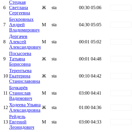
Стецкая
6
Светлана
Ж
sta
00:30
05:06
white
Сергеевна
Бескровных
7
Андрей
М
sta
04:30
05:05
white
Владимирович
Дергачев
8
Алексей
М
sta
00:01
05:02
white
Александрович
Посысоева
9
Татьяна
Ж
sta
00:01
04:48
white
Борисовна
Терентьева
10
Екатерина
Ж
sta
00:10
04:42
white
Станиславовна
Бочкарёв
11
Станислав
М
sta
03:00
04:41
white
Вадимович
Ходеева Ульяна
12
Ж
sta
01:00
04:36
white
Александровна
Рейдель
13
Евгений
М
sta
03:00
04:33
white
Леонидович