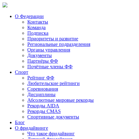
О Федерации
Контакты
Команда
Подписка
Приоритеты и развитие
Региональные подразделения
Органы управления
Документы
Партнёры ФФ
Почётные члены ФФ
Спорт
Рейтинг ФФ
Любительские рейтинги
Соревнования
Дисциплины
Абсолютные мировые рекорды
Рекорды AIDA
Рекорды CMAS
Спортивные документы
Блог
О фридайвинге
Что такое фридайвинг