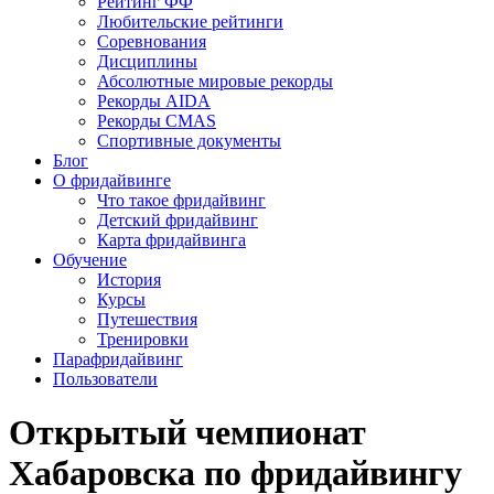
Рейтинг ФФ
Любительские рейтинги
Соревнования
Дисциплины
Абсолютные мировые рекорды
Рекорды AIDA
Рекорды CMAS
Спортивные документы
Блог
О фридайвинге
Что такое фридайвинг
Детский фридайвинг
Карта фридайвинга
Обучение
История
Курсы
Путешествия
Тренировки
Парафридайвинг
Пользователи
Открытый чемпионат
Хабаровска по фридайвингу