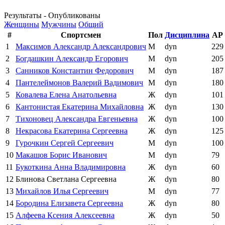
Результаты - Опубликованы
Женщины
Мужчины
Общий
#
Спортсмен
Пол
Дисциплина
AP
1
Максимов Александр Александрович
М
dyn
229
2
Богдашкин Александр Егорович
М
dyn
205
3
Санников Константин Федорович
М
dyn
187
4
Пантелеймонов Валерий Вадимович
М
dyn
180
5
Ковалева Елена Анатольевна
Ж
dyn
101
6
Кантонистая Екатерина Михайловна
Ж
dyn
130
7
Тихоновец Александра Евгеньевна
Ж
dyn
100
8
Некрасова Екатерина Сергеевна
Ж
dyn
125
9
Гурочкин Сергей Сергеевич
М
dyn
100
10
Макашов Борис Иванович
М
dyn
79
11
Букоткина Анна Владимировна
Ж
dyn
60
12
Блинова Светлана Сергеевна
Ж
dyn
80
13
Михайлов Илья Сергеевич
М
dyn
77
14
Бородина Елизавета Сергеевна
Ж
dyn
80
15
Алфеева Ксения Алексеевна
Ж
dyn
50