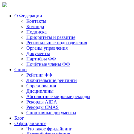
О Федерации
Контакты
Команда
Подписка
Приоритеты и развитие
Региональные подразделения
Органы управления
Документы
Партнёры ФФ
Почётные члены ФФ
Спорт
Рейтинг ФФ
Любительские рейтинги
Соревнования
Дисциплины
Абсолютные мировые рекорды
Рекорды AIDA
Рекорды CMAS
Спортивные документы
Блог
О фридайвинге
Что такое фридайвинг