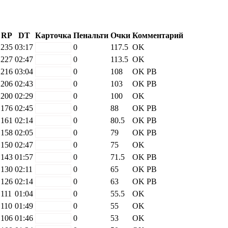
RP
DT
Карточка
Пенальти
Очки
Комментарий
235
03:17
white
0
117.5
OK
227
02:47
white
0
113.5
OK
216
03:04
white
0
108
OK
PB
206
02:43
white
0
103
OK
PB
200
02:29
white
0
100
OK
176
02:45
white
0
88
OK
PB
161
02:14
white
0
80.5
OK
PB
158
02:05
white
0
79
OK
PB
150
02:47
white
0
75
OK
143
01:57
white
0
71.5
OK
PB
130
02:11
white
0
65
OK
PB
126
02:14
white
0
63
OK
PB
111
01:04
white
0
55.5
OK
110
01:49
white
0
55
OK
106
01:46
white
0
53
OK