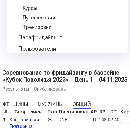
Курсы
Путешествия
Тренировки
Парафридайвинг
Пользователи
Соревнование по фридайвингу в бассейне
«Кубок Поволжья 2023» – День 1 – 04.11.2023
Результаты - Опубликованы
ЖЕНЩИНЫ
МУЖЧИНЫ
ОБЩИЙ
#
Спортсмен
Пол
Дисциплина
AP
RP
DT
Кар
1
Кантонистая
Ж
DNF
110
148
02:40
whi
Екатерина