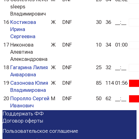
sleeps
Владимирович
16
Костикова
Ж
DNF
30
36
__:__
whi
Ирина
Сергеевна
17
Никонова
Ж
DNF
10
34
01:00
whi
Алевтина
Александровна
18
Гагарина Лилия
Ж
DNF
25
32
__:__
whi
Анваровна
19
Сазонова Юлия
Ж
DNF
85
114
01:56
red
Владимировна
20
Поролло Сергей
М
DNF
50
62
__:__
red
Иванович
Поддержать ФФ
Договор оферты
Пользовательское соглашение