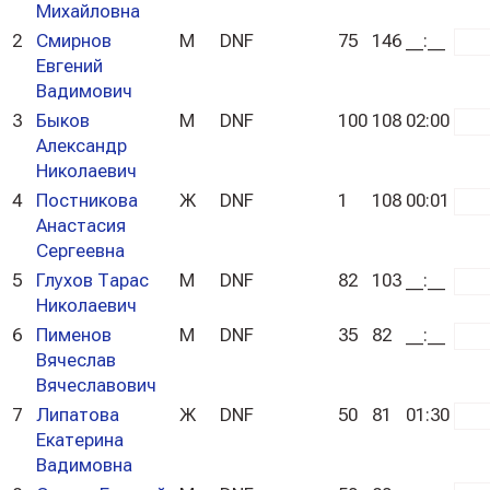
Михайловна
2
Смирнов
М
DNF
75
146
__:__
whi
Евгений
Вадимович
3
Быков
М
DNF
100
108
02:00
whi
Александр
Николаевич
4
Постникова
Ж
DNF
1
108
00:01
whi
Анастасия
Сергеевна
5
Глухов Тарас
М
DNF
82
103
__:__
whi
Николаевич
6
Пименов
М
DNF
35
82
__:__
whi
Вячеслав
Вячеславович
7
Липатова
Ж
DNF
50
81
01:30
whi
Екатерина
Вадимовна