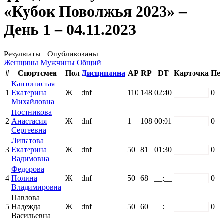
«Кубок Поволжья 2023» –
День 1 – 04.11.2023
Результаты - Опубликованы
Женщины
Мужчины
Общий
#
Спортсмен
Пол
Дисциплина
AP
RP
DT
Карточка
Пе
Кантонистая
1
Екатерина
Ж
dnf
110
148
02:40
white
0
Михайловна
Постникова
2
Анастасия
Ж
dnf
1
108
00:01
white
0
Сергеевна
Липатова
3
Екатерина
Ж
dnf
50
81
01:30
white
0
Вадимовна
Федорова
4
Полина
Ж
dnf
50
68
__:__
white
0
Владимировна
Павлова
5
Надежда
Ж
dnf
50
60
__:__
white
0
Васильевна