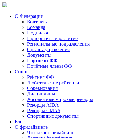
О Федерации
Контакты
Команда
Подписка
Приоритеты и развитие
Региональные подразделения
Органы управления
Документы
Партнёры ФФ
Почётные члены ФФ
Спорт
Рейтинг ФФ
Любительские рейтинги
Соревнования
Дисциплины
Абсолютные мировые рекорды
Рекорды AIDA
Рекорды CMAS
Спортивные документы
Блог
О фридайвинге
Что такое фридайвинг