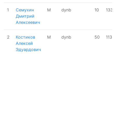
1
Семухин
М
dynb
10
133
Дмитрий
Алексеевич
2
Костиков
М
dynb
50
113
Алексей
Эдуардович
Поддержать ФФ