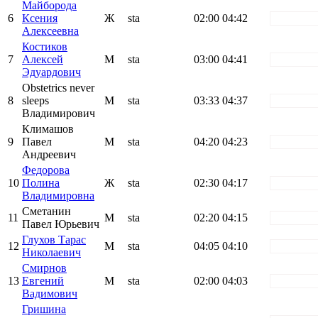
Майборода
6
Ксения
Ж
sta
02:00
04:42
white
Алексеевна
Костиков
7
Алексей
М
sta
03:00
04:41
white
Эдуардович
Obstetrics never
8
sleeps
М
sta
03:33
04:37
white
Владимирович
Климашов
9
Павел
М
sta
04:20
04:23
white
Андреевич
Федорова
10
Полина
Ж
sta
02:30
04:17
white
Владимировна
Сметанин
11
М
sta
02:20
04:15
white
Павел Юрьевич
Глухов Тарас
12
М
sta
04:05
04:10
white
Николаевич
Смирнов
13
Евгений
М
sta
02:00
04:03
white
Вадимович
Гришина