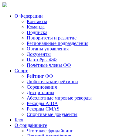
О Федерации
Контакты
Команда
Подписка
Приоритеты и развитие
Региональные подразделения
Органы управления
Документы
Партнёры ФФ
Почётные члены ФФ
Спорт
Рейтинг ФФ
Любительские рейтинги
Соревнования
Дисциплины
Абсолютные мировые рекорды
Рекорды AIDA
Рекорды CMAS
Спортивные документы
Блог
О фридайвинге
Что такое фридайвинг