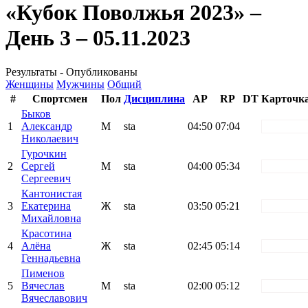
«Кубок Поволжья 2023» –
День 3 – 05.11.2023
Результаты - Опубликованы
Женщины
Мужчины
Общий
#
Спортсмен
Пол
Дисциплина
AP
RP
DT
Карточк
Быков
1
Александр
М
sta
04:50
07:04
white
Николаевич
Гурочкин
2
Сергей
М
sta
04:00
05:34
white
Сергеевич
Кантонистая
3
Екатерина
Ж
sta
03:50
05:21
white
Михайловна
Красотина
4
Алёна
Ж
sta
02:45
05:14
white
Геннадьевна
Пименов
5
Вячеслав
М
sta
02:00
05:12
white
Вячеславович