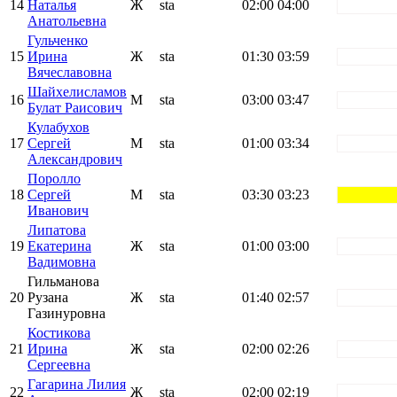
14
Наталья
Ж
sta
02:00
04:00
white
Анатольевна
Гульченко
15
Ирина
Ж
sta
01:30
03:59
white
Вячеславовна
Шайхелисламов
16
М
sta
03:00
03:47
white
Булат Раисович
Кулабухов
17
Сергей
М
sta
01:00
03:34
white
Александрович
Поролло
18
Сергей
М
sta
03:30
03:23
yellow
Иванович
Липатова
19
Екатерина
Ж
sta
01:00
03:00
white
Вадимовна
Гильманова
20
Рузана
Ж
sta
01:40
02:57
white
Газинуровна
Костикова
21
Ирина
Ж
sta
02:00
02:26
white
Сергеевна
Гагарина Лилия
22
Ж
sta
02:00
02:19
white