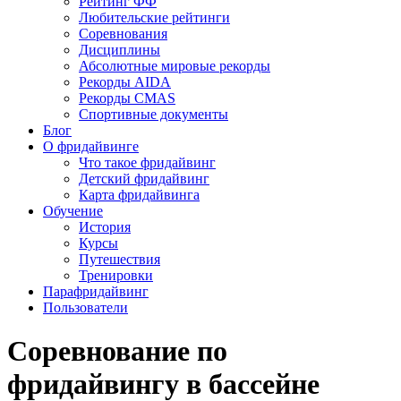
Рейтинг ФФ
Любительские рейтинги
Соревнования
Дисциплины
Абсолютные мировые рекорды
Рекорды AIDA
Рекорды CMAS
Спортивные документы
Блог
О фридайвинге
Что такое фридайвинг
Детский фридайвинг
Карта фридайвинга
Обучение
История
Курсы
Путешествия
Тренировки
Парафридайвинг
Пользователи
Соревнование по
фридайвингу в бассейне