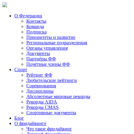
О Федерации
Контакты
Команда
Подписка
Приоритеты и развитие
Региональные подразделения
Органы управления
Документы
Партнёры ФФ
Почётные члены ФФ
Спорт
Рейтинг ФФ
Любительские рейтинги
Соревнования
Дисциплины
Абсолютные мировые рекорды
Рекорды AIDA
Рекорды CMAS
Спортивные документы
Блог
О фридайвинге
Что такое фридайвинг