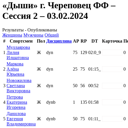
«Дыши» г. Череповец ФФ –
Сессия 2 – 03.02.2024
Результаты - Опубликованы
Женщины
Мужчины
Общий
#
Спортсмен
Пол
Дисциплина
AP
RP
DT
Карточка
П
Муллаярова
1
Лилия
Ж
dyn
75
129
02:0_9
white
0
Илшатовна
Маркова
2
Алёна
Ж
dyn
25
75
01:15_
white
0
Юрьевна
Новожилова
3
Светлана
Ж
dyn
50
56
00:52
white
0
Викторовна
Петрова
4
Екатерина
Ж
dynb
1
135
01:58
white
0
Игоревна
Данилова
5
Евгения
Ж
dynb
50
75
01:11_
white
0
Владимировна