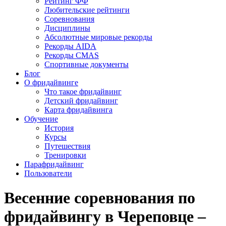
Рейтинг ФФ
Любительские рейтинги
Соревнования
Дисциплины
Абсолютные мировые рекорды
Рекорды AIDA
Рекорды CMAS
Спортивные документы
Блог
О фридайвинге
Что такое фридайвинг
Детский фридайвинг
Карта фридайвинга
Обучение
История
Курсы
Путешествия
Тренировки
Парафридайвинг
Пользователи
Весенние соревнования по
фридайвингу в Череповце –