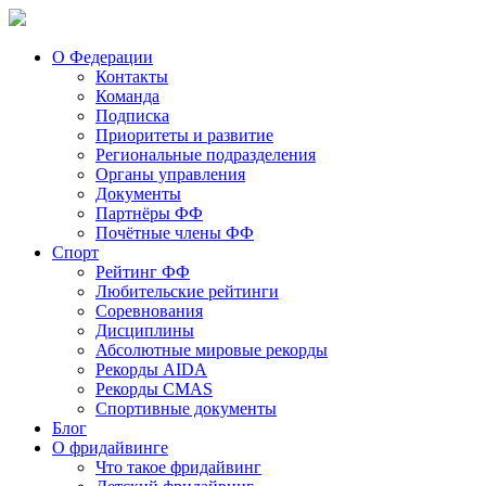
О Федерации
Контакты
Команда
Подписка
Приоритеты и развитие
Региональные подразделения
Органы управления
Документы
Партнёры ФФ
Почётные члены ФФ
Спорт
Рейтинг ФФ
Любительские рейтинги
Соревнования
Дисциплины
Абсолютные мировые рекорды
Рекорды AIDA
Рекорды CMAS
Спортивные документы
Блог
О фридайвинге
Что такое фридайвинг