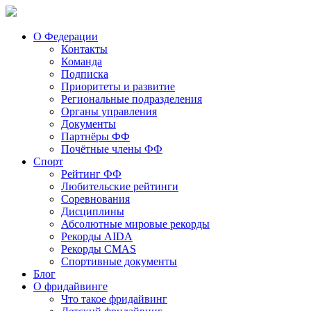
О Федерации
Контакты
Команда
Подписка
Приоритеты и развитие
Региональные подразделения
Органы управления
Документы
Партнёры ФФ
Почётные члены ФФ
Спорт
Рейтинг ФФ
Любительские рейтинги
Соревнования
Дисциплины
Абсолютные мировые рекорды
Рекорды AIDA
Рекорды CMAS
Спортивные документы
Блог
О фридайвинге
Что такое фридайвинг