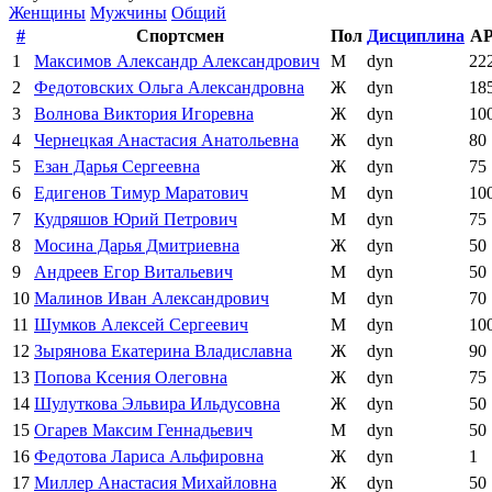
Женщины
Мужчины
Общий
#
Спортсмен
Пол
Дисциплина
A
1
Максимов Александр Александрович
М
dyn
22
2
Федотовских Ольга Александровна
Ж
dyn
18
3
Волнова Виктория Игоревна
Ж
dyn
10
4
Чернецкая Анастасия Анатольевна
Ж
dyn
80
5
Езан Дарья Сергеевна
Ж
dyn
75
6
Едигенов Тимур Маратович
М
dyn
10
7
Кудряшов Юрий Петрович
М
dyn
75
8
Мосина Дарья Дмитриевна
Ж
dyn
50
9
Андреев Егор Витальевич
М
dyn
50
10
Малинов Иван Александрович
М
dyn
70
11
Шумков Алексей Сергеевич
М
dyn
10
12
Зырянова Екатерина Владиславна
Ж
dyn
90
13
Попова Ксения Олеговна
Ж
dyn
75
14
Шулуткова Эльвира Ильдусовна
Ж
dyn
50
15
Огарев Максим Геннадьевич
М
dyn
50
16
Федотова Лариса Альфировна
Ж
dyn
1
17
Миллер Анастасия Михайловна
Ж
dyn
50