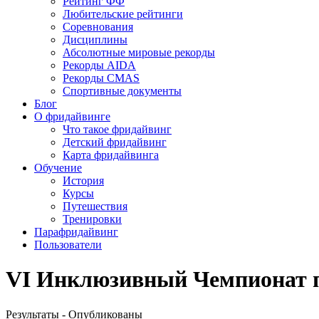
Рейтинг ФФ
Любительские рейтинги
Соревнования
Дисциплины
Абсолютные мировые рекорды
Рекорды AIDA
Рекорды CMAS
Спортивные документы
Блог
О фридайвинге
Что такое фридайвинг
Детский фридайвинг
Карта фридайвинга
Обучение
История
Курсы
Путешествия
Тренировки
Парафридайвинг
Пользователи
VI Инклюзивный Чемпионат по
Результаты - Опубликованы