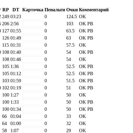
P
RP
DT
Карточка
Пенальти
Очки
Комментарий
2
249
03:23
white
0
124.5
OK
5
206
2:56
white
0
103
OK
PB
0
127
01:55
white
0
63.5
OK
PB
126
01:49
white
0
63
OK
PB
115
01:31
white
0
57.5
OK
0
108
01:40
white
0
54
OK
PB
108
01:46
white
0
54
OK
105
1:36
white
0
52.5
OK
PB
105
01:12
white
0
52.5
OK
PB
103
01:59
white
0
51.5
OK
PB
0
102
01:19
white
0
51
OK
PB
100
1:27
white
0
50
OK
100
1:33
white
0
50
OK
PB
100
01:34
white
0
50
OK
PB
66
01:04
white
0
33
OK
64
01:00
white
0
32
OK
58
1:07
white
0
29
OK