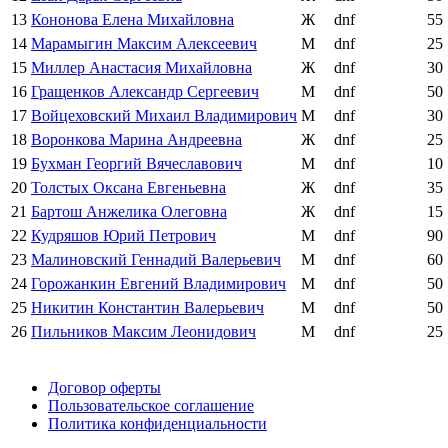
13
Кононова Елена Михайловна
Ж
dnf
55
14
Марамыгин Максим Алексеевич
М
dnf
25
15
Миллер Анастасия Михайловна
Ж
dnf
30
16
Гращенков Александр Сергеевич
М
dnf
50
17
Войцеховский Михаил Владимирович
М
dnf
30
18
Воронкова Марина Андреевна
Ж
dnf
25
19
Бухман Георгий Вячеславович
М
dnf
10
20
Толстых Оксана Евгеньевна
Ж
dnf
35
21
Бартош Анжелика Олеговна
Ж
dnf
15
22
Кудряшов Юрий Петрович
М
dnf
90
23
Малиновский Геннадий Валерьевич
М
dnf
60
24
Горожанкин Евгений Владимирович
М
dnf
50
25
Никитин Константин Валерьевич
М
dnf
50
26
Пильников Максим Леонидович
М
dnf
25
Поддержать ФФ
Договор оферты
Пользовательское соглашение
Политика конфиденциальности