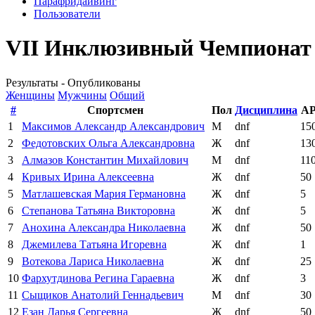
Парафридайвинг
Пользователи
VII Инклюзивный Чемпионат п
Результаты - Опубликованы
Женщины
Мужчины
Общий
#
Спортсмен
Пол
Дисциплина
A
1
Максимов Александр Александрович
М
dnf
15
2
Федотовских Ольга Александровна
Ж
dnf
13
3
Алмазов Константин Михайлович
М
dnf
11
4
Кривых Ирина Алексеевна
Ж
dnf
50
5
Матлашевская Мария Германовна
Ж
dnf
5
6
Степанова Татьяна Викторовна
Ж
dnf
5
7
Анохина Александра Николаевна
Ж
dnf
50
8
Джемилева Татьяна Игоревна
Ж
dnf
1
9
Вотекова Лариса Николаевна
Ж
dnf
25
10
Фархутдинова Регина Гараевна
Ж
dnf
3
11
Сыщиков Анатолий Геннадьевич
М
dnf
30
12
Езан Дарья Сергеевна
Ж
dnf
50