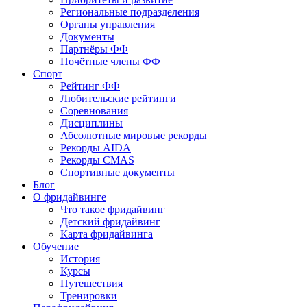
Региональные подразделения
Органы управления
Документы
Партнёры ФФ
Почётные члены ФФ
Спорт
Рейтинг ФФ
Любительские рейтинги
Соревнования
Дисциплины
Абсолютные мировые рекорды
Рекорды AIDA
Рекорды CMAS
Спортивные документы
Блог
О фридайвинге
Что такое фридайвинг
Детский фридайвинг
Карта фридайвинга
Обучение
История
Курсы
Путешествия
Тренировки