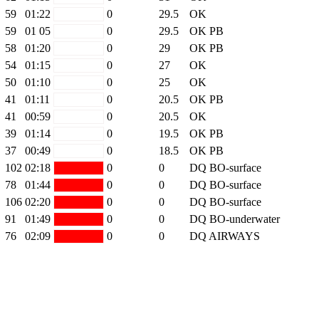
59
01:22
white
0
29.5
OK
59
01 05
white
0
29.5
OK
PB
58
01:20
white
0
29
OK
PB
54
01:15
white
0
27
OK
50
01:10
white
0
25
OK
41
01:11
white
0
20.5
OK
PB
41
00:59
white
0
20.5
OK
39
01:14
white
0
19.5
OK
PB
37
00:49
white
0
18.5
OK
PB
102
02:18
red
0
0
DQ BO-surface
78
01:44
red
0
0
DQ BO-surface
106
02:20
red
0
0
DQ BO-surface
91
01:49
red
0
0
DQ BO-underwater
76
02:09
red
0
0
DQ AIRWAYS