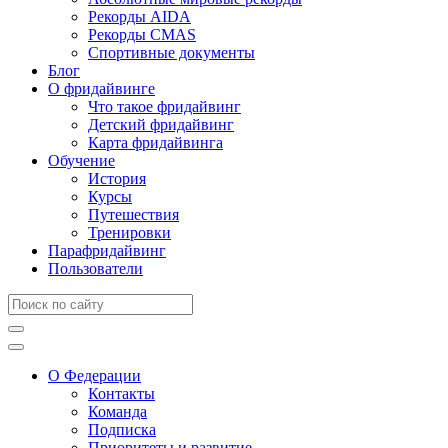
Рекорды AIDA
Рекорды CMAS
Спортивные документы
Блог
О фридайвинге
Что такое фридайвинг
Детский фридайвинг
Карта фридайвинга
Обучение
История
Курсы
Путешествия
Тренировки
Парафридайвинг
Пользователи
О Федерации
Контакты
Команда
Подписка
Приоритеты и развитие