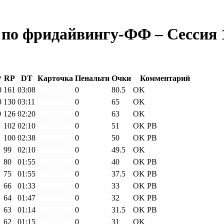
о фридайвингу-ФФ – Сессия 1 
P
RP
DT
Карточка
Пенальти
Очки
Комментарий
0
161
03:08
white
0
80.5
OK
0
130
03:11
white
0
65
OK
0
126
02:20
white
0
63
OK
102
02:10
white
0
51
OK
PB
100
02:38
white
0
50
OK
PB
99
02:10
white
0
49.5
OK
80
01:55
white
0
40
OK
PB
75
01:55
white
0
37.5
OK
PB
66
01:33
white
0
33
OK
PB
64
01:47
white
0
32
OK
PB
63
01:14
white
0
31.5
OK
PB
62
01:15
white
0
31
OK