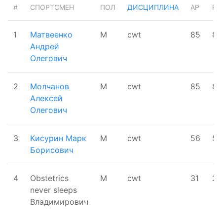
#
СПОРТСМЕН
ПОЛ
ДИСЦИПЛИНА
AP
RP
1
Матвеенко
М
cwt
85
8
Андрей
Олегович
2
Молчанов
М
cwt
85
8
Алексей
Олегович
3
Кисурин Марк
М
cwt
56
5
Борисович
4
Obstetrics
М
cwt
31
21
never sleeps
Владимирович