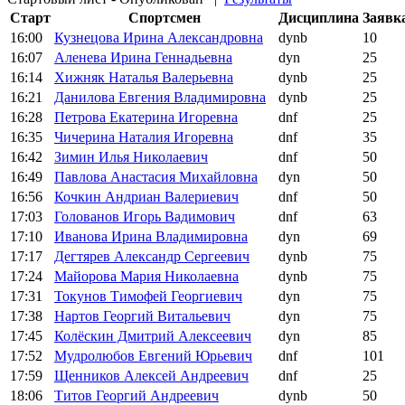
Старт
Спортсмен
Дисциплина
Заявк
16:00
Кузнецова Ирина Александровна
dynb
10
16:07
Аленева Ирина Геннадьевна
dyn
25
16:14
Хижняк Наталья Валерьевна
dynb
25
16:21
Данилова Евгения Владимировна
dynb
25
16:28
Петрова Екатерина Игоревна
dnf
25
16:35
Чичерина Наталия Игоревна
dnf
35
16:42
Зимин Илья Николаевич
dnf
50
16:49
Павлова Анастасия Михайловна
dyn
50
16:56
Кочкин Андриан Валериевич
dnf
50
17:03
Голованов Игорь Вадимович
dnf
63
17:10
Иванова Ирина Владимировна
dyn
69
17:17
Дегтярев Александр Сергеевич
dynb
75
17:24
Майорова Мария Николаевна
dynb
75
17:31
Токунов Тимофей Георгиевич
dyn
75
17:38
Нартов Георгий Витальевич
dyn
75
17:45
Колёскин Дмитрий Алексеевич
dyn
85
17:52
Мудролюбов Евгений Юрьевич
dnf
101
17:59
Щенников Алексей Андреевич
dnf
25
18:06
Титов Георгий Андреевич
dynb
50