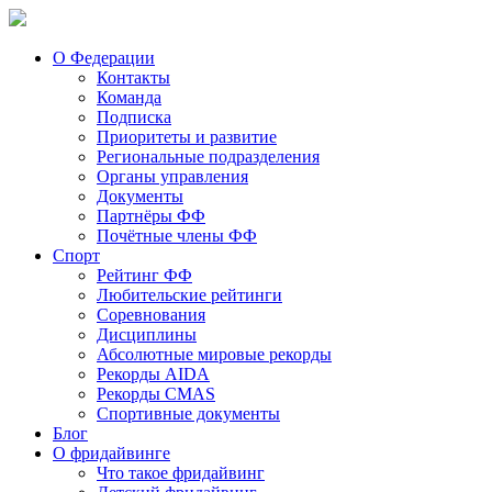
О Федерации
Контакты
Команда
Подписка
Приоритеты и развитие
Региональные подразделения
Органы управления
Документы
Партнёры ФФ
Почётные члены ФФ
Спорт
Рейтинг ФФ
Любительские рейтинги
Соревнования
Дисциплины
Абсолютные мировые рекорды
Рекорды AIDA
Рекорды CMAS
Спортивные документы
Блог
О фридайвинге
Что такое фридайвинг