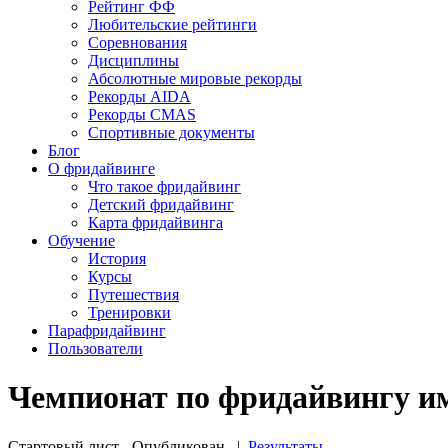
Рейтинг ФФ
Любительские рейтинги
Соревнования
Дисциплины
Абсолютные мировые рекорды
Рекорды AIDA
Рекорды CMAS
Спортивные документы
Блог
О фридайвинге
Что такое фридайвинг
Детский фридайвинг
Карта фридайвинга
Обучение
История
Курсы
Путешествия
Тренировки
Парафридайвинг
Пользователи
Чемпионат по фридайвингу име
Стартовый лист - Опубликован
|
Результаты