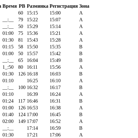
а
Время
PB
Разминка
Регистрация
Зона
60
15:15
15:00
A
__:__
79
15:22
15:07
A
__:__
50
15:29
15:14
A
01:00
75
15:36
15:21
A
01:30
81
15:43
15:28
A
01:15
58
15:50
15:35
B
01:00
50
15:57
15:42
B
__:__
65
16:04
15:49
B
1_:50
80
16:11
15:56
A
01:30
126
16:18
16:03
B
01:10
16:25
16:10
A
__:__
100
16:32
16:17
B
01:10
16:39
16:24
A
01:24
117
16:46
16:31
B
01:00
126
16:53
16:38
A
01:40
124
17:00
16:45
B
02:00
149
17:07
16:52
A
__:__
17:14
16:59
B
01:30
17:21
17:06
A