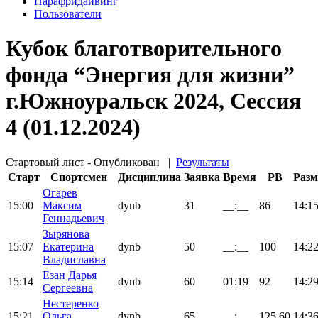
Парафридайвинг
Пользователи
Кубок благотворительного
фонда “Энергия для жизни”
г.Южноуральск 2024, Сессия
4 (01.12.2024)
Стартовый лист - Опубликован
|
Результаты
Старт
Спортсмен
Дисциплина
Заявка
Время
PB
Разм
Огарев
15:00
Максим
dynb
31
__:__
86
14:1
Геннадьевич
Зырянова
15:07
Екатерина
dynb
50
__:__
100
14:2
Владиславна
Езан Дарья
15:14
dynb
60
01:19
92
14:2
Сергеевна
Нестеренко
15:21
Ольга
dynb
65
__:__
125.60
14:3