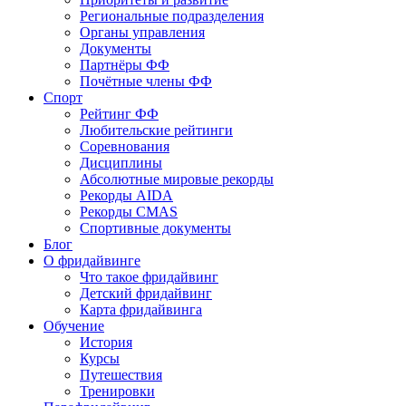
Региональные подразделения
Органы управления
Документы
Партнёры ФФ
Почётные члены ФФ
Спорт
Рейтинг ФФ
Любительские рейтинги
Соревнования
Дисциплины
Абсолютные мировые рекорды
Рекорды AIDA
Рекорды CMAS
Спортивные документы
Блог
О фридайвинге
Что такое фридайвинг
Детский фридайвинг
Карта фридайвинга
Обучение
История
Курсы
Путешествия
Тренировки