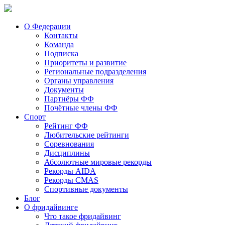
О Федерации
Контакты
Команда
Подписка
Приоритеты и развитие
Региональные подразделения
Органы управления
Документы
Партнёры ФФ
Почётные члены ФФ
Спорт
Рейтинг ФФ
Любительские рейтинги
Соревнования
Дисциплины
Абсолютные мировые рекорды
Рекорды AIDA
Рекорды CMAS
Спортивные документы
Блог
О фридайвинге
Что такое фридайвинг