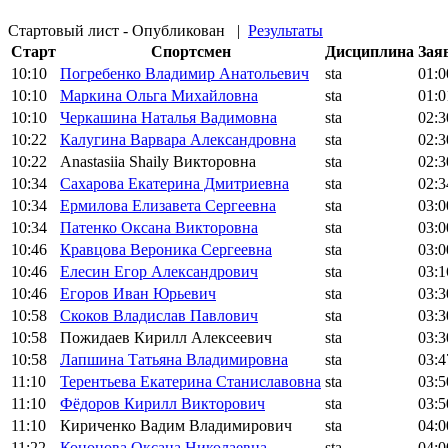
Стартовый лист - Опубликован
|
Результаты
Старт
Спортсмен
Дисциплина
Зая
10:10
Погребенко Владимир Анатольевич
sta
01:0
10:10
Маркина Ольга Михайловна
sta
01:0
10:10
Черкашина Наталья Вадимовна
sta
02:3
10:22
Калугина Варвара Александровна
sta
02:3
10:22
Anastasiia Shaily Викторовна
sta
02:3
10:34
Сахарова Екатерина Дмитриевна
sta
02:3
10:34
Ермилова Елизавета Сергеевна
sta
03:0
10:34
Патенко Оксана Викторовна
sta
03:0
10:46
Кравцова Вероника Сергеевна
sta
03:0
10:46
Елесин Егор Александрович
sta
03:1
10:46
Егоров Иван Юрьевич
sta
03:3
10:58
Скоков Владислав Павлович
sta
03:3
10:58
Пожидаев Кирилл Алексеевич
sta
03:3
10:58
Лапшина Татьяна Владимировна
sta
03:4
11:10
Терентьева Екатерина Станиславовна
sta
03:5
11:10
Фёдоров Кирилл Викторович
sta
03:5
11:10
Кириченко Вадим Владимирович
sta
04:0
11:22
Кононова Оксана Николаевна
sta
04:0