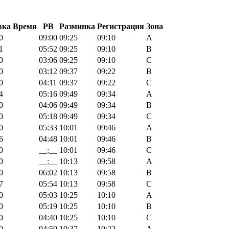
вка
Время
PB
Разминка
Регистрация
Зона
0
09:00
09:25
09:10
A
1
05:52
09:25
09:10
B
0
03:06
09:25
09:10
C
0
03:12
09:37
09:22
B
0
04:11
09:37
09:22
C
4
05:16
09:49
09:34
A
0
04:06
09:49
09:34
B
0
05:18
09:49
09:34
C
0
05:33
10:01
09:46
A
6
04:48
10:01
09:46
B
0
__:__
10:01
09:46
C
0
__:__
10:13
09:58
A
0
06:02
10:13
09:58
B
7
05:54
10:13
09:58
C
0
05:03
10:25
10:10
A
0
05:19
10:25
10:10
B
0
04:40
10:25
10:10
C
0
04:59
10:37
10:22
A