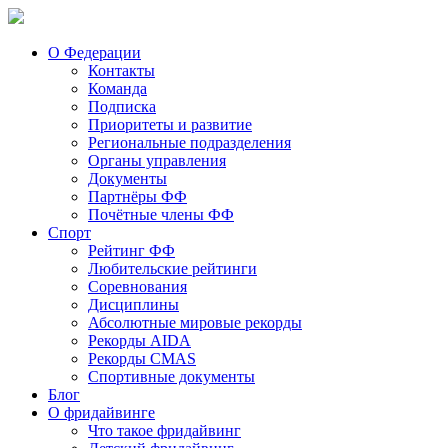
О Федерации
Контакты
Команда
Подписка
Приоритеты и развитие
Региональные подразделения
Органы управления
Документы
Партнёры ФФ
Почётные члены ФФ
Спорт
Рейтинг ФФ
Любительские рейтинги
Соревнования
Дисциплины
Абсолютные мировые рекорды
Рекорды AIDA
Рекорды CMAS
Спортивные документы
Блог
О фридайвинге
Что такое фридайвинг