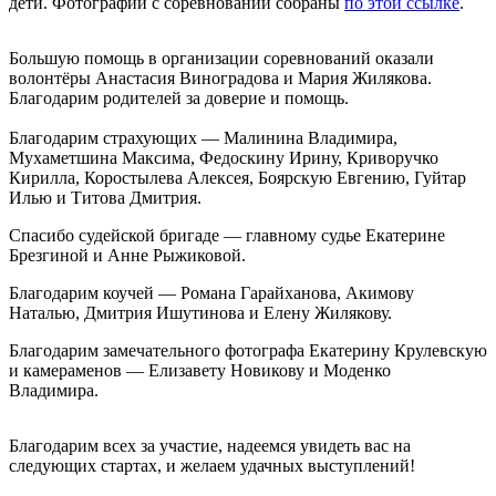
дети. Фотографии с соревнований собраны
по этой ссылке
.
Большую помощь в организации соревнований оказали
волонтёры Анастасия Виноградова и Мария Жилякова.
Благодарим родителей за доверие и помощь.
Благодарим страхующих — Малинина Владимира,
Мухаметшина Максима, Федоскину Ирину, Криворучко
Кирилла, Коростылева Алексея, Боярскую Евгению, Гуйтар
Илью и Титова Дмитрия.
Спасибо судейской бригаде — главному судье Екатерине
Брезгиной и Анне Рыжиковой.
Благодарим коучей — Романа Гарайханова, Акимову
Наталью, Дмитрия Ишутинова и Елену Жилякову.
Благодарим замечательного фотографа Екатерину Крулевскую
и камераменов — Елизавету Новикову и Моденко
Владимира.
Благодарим всех за участие, надеемся увидеть вас на
следующих стартах, и желаем удачных выступлений!