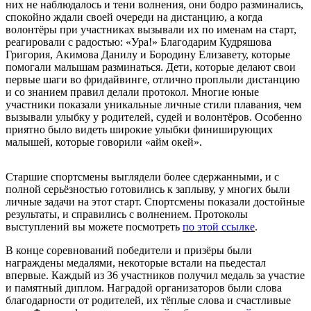
них не наблюдалось и тени волнения, они бодро разминались,
спокойно ждали своей очереди на дистанцию, а когда
волонтёры при участниках вызывали их по именам на старт,
реагировали с радостью: «Ура!» Благодарим Кудряшова
Григория, Акимова Данилу и Бородину Елизавету, которые
помогали малышам разминаться. Дети, которые делают свои
первые шаги во фридайвинге, отлично проплыли дистанцию
и со знанием правил делали протокол. Многие юные
участники показали уникальные личные стили плавания, чем
вызывали улыбку у родителей, судей и волонтёров. Особенно
приятно было видеть широкие улыбки финиширующих
малышей, которые говорили «айм окей».
Старшие спортсмены выглядели более сдержанными, и с
полной серьёзностью готовились к заплыву, у многих были
личные задачи на этот старт. Спортсмены показали достойные
результаты, и справились с волнением. Протоколы
выступлений вы можете посмотреть
по этой ссылке
.
В конце соревнований победители и призёры были
награждены медалями, некоторые встали на пьедестал
впервые. Каждый из 36 участников получил медаль за участие
и памятный диплом. Наградой организаторов были слова
благодарности от родителей, их тёплые слова и счастливые