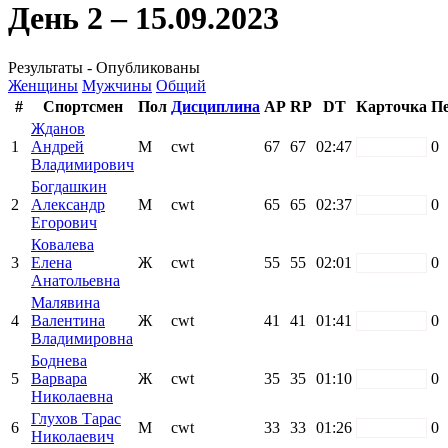
День 2 – 15.09.2023
Результаты - Опубликованы
Женщины
Мужчины
Общий
#
Спортсмен
Пол
Дисциплина
AP
RP
DT
Карточка
П
Жданов
1
Андрей
М
cwt
67
67
02:47
white
0
Владимирович
Богдашкин
2
Александр
М
cwt
65
65
02:37
white
0
Егорович
Ковалева
3
Елена
Ж
cwt
55
55
02:01
white
0
Анатольевна
Малявина
4
Валентина
Ж
cwt
41
41
01:41
white
0
Владимировна
Боднева
5
Варвара
Ж
cwt
35
35
01:10
white
0
Николаевна
Глухов Тарас
6
М
cwt
33
33
01:26
white
0
Николаевич