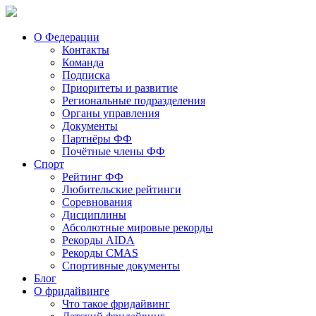
О Федерации
Контакты
Команда
Подписка
Приоритеты и развитие
Региональные подразделения
Органы управления
Документы
Партнёры ФФ
Почётные члены ФФ
Спорт
Рейтинг ФФ
Любительские рейтинги
Соревнования
Дисциплины
Абсолютные мировые рекорды
Рекорды AIDA
Рекорды CMAS
Спортивные документы
Блог
О фридайвинге
Что такое фридайвинг