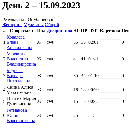
День 2 – 15.09.2023
Результаты - Опубликованы
Женщины
Мужчины
Общий
#
Спортсмен
Пол
Дисциплина
AP
RP
DT
Карточка
Пен
Ковалева
1
Елена
Ж
cwt
55
55
02:01
white
0
Анатольевна
Малявина
2
Валентина
Ж
cwt
41
41
01:41
white
0
Владимировна
Боднева
3
Варвара
Ж
cwt
35
35
01:10
white
0
Николаевна
Янина Алиса
4
Ж
cwt
18
18
00:39
white
0
Максимовна
Плохих Мария
5
Ж
cwt
15
15
00:43
white
0
Дмитриевна
Гетманова
6
Юлия
Ж
cwt
25
__:__
—
0
Валентиновна
Поддержать ФФ