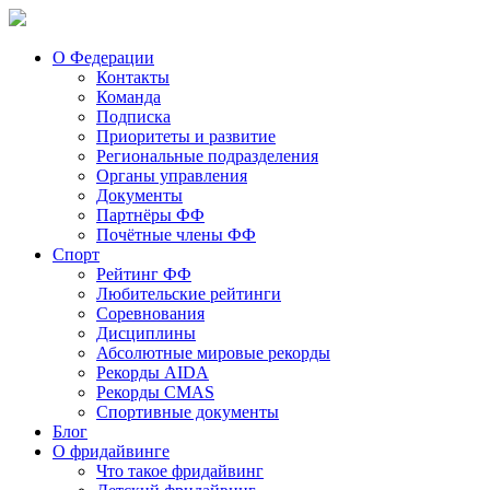
О Федерации
Контакты
Команда
Подписка
Приоритеты и развитие
Региональные подразделения
Органы управления
Документы
Партнёры ФФ
Почётные члены ФФ
Спорт
Рейтинг ФФ
Любительские рейтинги
Соревнования
Дисциплины
Абсолютные мировые рекорды
Рекорды AIDA
Рекорды CMAS
Спортивные документы
Блог
О фридайвинге
Что такое фридайвинг