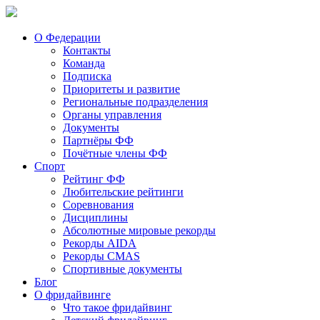
О Федерации
Контакты
Команда
Подписка
Приоритеты и развитие
Региональные подразделения
Органы управления
Документы
Партнёры ФФ
Почётные члены ФФ
Спорт
Рейтинг ФФ
Любительские рейтинги
Соревнования
Дисциплины
Абсолютные мировые рекорды
Рекорды AIDA
Рекорды CMAS
Спортивные документы
Блог
О фридайвинге
Что такое фридайвинг