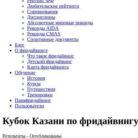
Рейтинг ФФ
Любительские рейтинги
Соревнования
Дисциплины
Абсолютные мировые рекорды
Рекорды AIDA
Рекорды CMAS
Спортивные документы
Блог
О фридайвинге
Что такое фридайвинг
Детский фридайвинг
Карта фридайвинга
Обучение
История
Курсы
Путешествия
Тренировки
Парафридайвинг
Пользователи
Кубок Казани по фридайвингу 2
Результаты - Опубликованы